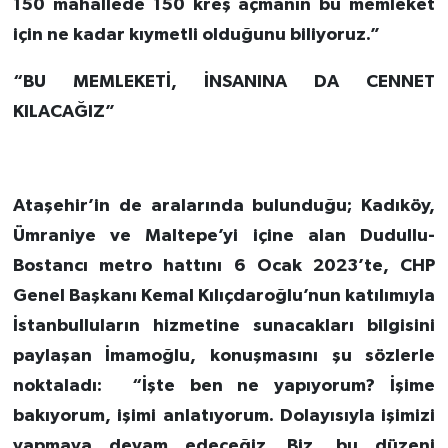
150 mahallede 150 kreş açmanın bu memleket
için ne kadar kıymetli olduğunu biliyoruz.”
“BU MEMLEKETİ, İNSANINA DA CENNET
KILACAĞIZ”
Ataşehir’in de aralarında bulunduğu; Kadıköy,
Ümraniye ve Maltepe’yi içine alan Dudullu-
Bostancı metro hattını 6 Ocak 2023’te, CHP
Genel Başkanı Kemal Kılıçdaroğlu’nun katılımıyla
İstanbulluların hizmetine sunacakları bilgisini
paylaşan İmamoğlu, konuşmasını şu sözlerle
noktaladı: “İşte ben ne yapıyorum? İşime
bakıyorum, işimi anlatıyorum. Dolayısıyla işimizi
yapmaya devam edeceğiz. Biz, bu düzeni