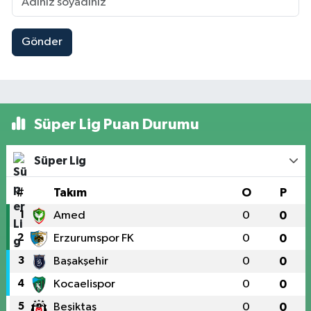
Gönder
Süper Lig Puan Durumu
Süper Lig
#
Takım
O
P
1
Amed
0
0
2
Erzurumspor FK
0
0
3
Başakşehir
0
0
4
Kocaelispor
0
0
5
Beşiktaş
0
0