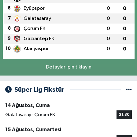
6
Eyüpspor
0
0
7
Galatasaray
0
0
8
Çorum FK
0
0
9
Gaziantep FK
0
0
10
Alanyaspor
0
0
Detaylar için tıklayın
Süper Lig Fikstür
14 Ağustos, Cuma
Galatasaray - Çorum FK
21:30
15 Ağustos, Cumartesi