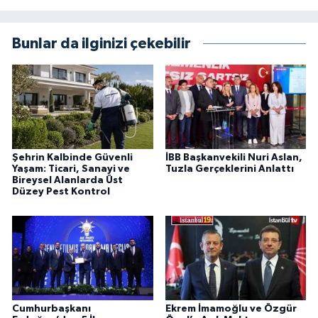
Bunlar da ilginizi çekebilir
Şehrin Kalbinde Güvenli
İBB Başkanvekili Nuri Aslan,
Yaşam: Ticari, Sanayi ve
Tuzla Gerçeklerini Anlattı
Bireysel Alanlarda Üst
Düzey Pest Kontrol
Cumhurbaşkanı
Ekrem İmamoğlu ve Özgür