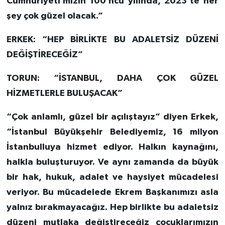
Cumhuriyeti’mizin 100’ncü yılında, 2023’te her
şey çok güzel olacak.”
ERKEK: “HEP BİRLİKTE BU ADALETSİZ DÜZENİ
DEĞİŞTİRECEĞİZ”
TORUN: “İSTANBUL, DAHA ÇOK GÜZEL
HİZMETLERLE BULUŞACAK”
“Çok anlamlı, güzel bir açılıştayız” diyen Erkek,
“İstanbul Büyükşehir Belediyemiz, 16 milyon
İstanbulluya hizmet ediyor. Halkın kaynağını,
halkla buluşturuyor. Ve aynı zamanda da büyük
bir hak, hukuk, adalet ve haysiyet mücadelesi
veriyor. Bu mücadelede Ekrem Başkanımızı asla
yalnız bırakmayacağız. Hep birlikte bu adaletsiz
düzeni mutlaka değiştireceğiz çocuklarımızın