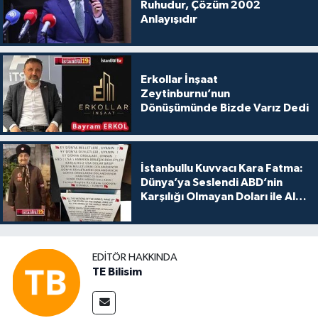
Ruhudur, Çözüm 2002
Anlayışıdır
Erkollar İnşaat
Zeytinburnu’nun
Dönüşümünde Bizde Varız Dedi
İstanbullu Kuvvacı Kara Fatma:
Dünya’ya Seslendi ABD’nin
Karşılığı Olmayan Doları ile Alış
Veriş Yapmayın Dedi
EDITÖR HAKKINDA
TE Bilisim