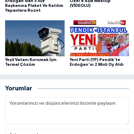
Erdoğan’dan 5 İlçe
Özel’e Açık Mektup
Başkanına Plaket Ve Katılım
(VİDEOLU)
Yapanlara Rozet
Yeşil Vatanı Korumak İçin
Yeni Parti (YP) Pendik'te
Termal Çözüm
Erdoğan'ın 2 Misli Oy Aldı
Yorumlar