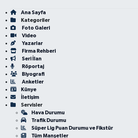
Ana Sayfa
Kategoriler
Foto Galeri
Video
Yazarlar
Firma Rehberi
Seri İlan
Röportaj
Biyografi
Anketler
Künye
İletişim
Servisler
Hava Durumu
Trafik Durumu
Süper Lig Puan Durumu ve Fikstür
Tüm Manşetler