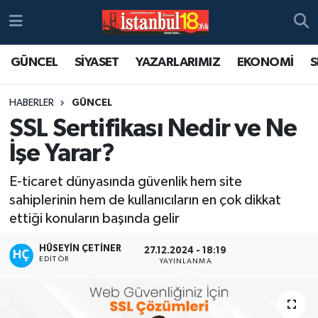
GÜNCEL
SİYASET
YAZARLARIMIZ
EKONOMİ
S
HABERLER
GÜNCEL
SSL Sertifikası Nedir ve Ne
İşe Yarar?
E-ticaret dünyasında güvenlik hem site
sahiplerinin hem de kullanıcıların en çok dikkat
ettiği konuların başında gelir
HÜSEYIN ÇETINER
27.12.2024 - 18:19
EDITÖR
YAYINLANMA