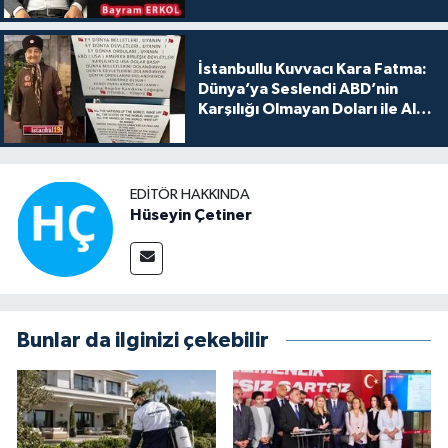
İstanbullu Kuvvacı Kara Fatma:
Dünya’ya Seslendi ABD’nin
Karşılığı Olmayan Doları ile Alış
Veriş Yapmayın Dedi
EDITÖR HAKKINDA
Hüseyin Çetiner
Bunlar da ilginizi çekebilir