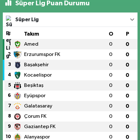
Süper Lig Puan Durumu
Süper Lig
#
Takım
O
P
1
Amed
0
0
2
Erzurumspor FK
0
0
3
Başakşehir
0
0
4
Kocaelispor
0
0
5
Beşiktaş
0
0
6
Eyüpspor
0
0
7
Galatasaray
0
0
8
Çorum FK
0
0
9
Gaziantep FK
0
0
10
Alanyaspor
0
0