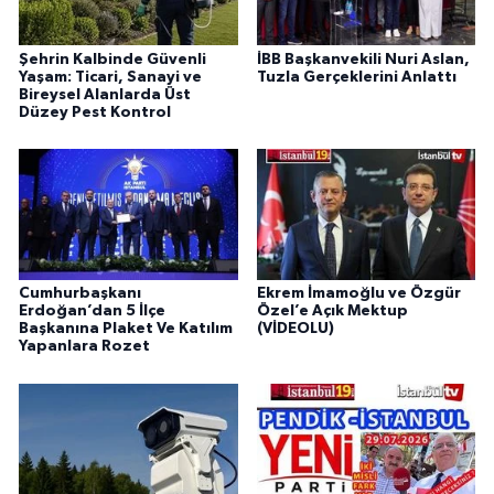
Şehrin Kalbinde Güvenli
İBB Başkanvekili Nuri Aslan,
Yaşam: Ticari, Sanayi ve
Tuzla Gerçeklerini Anlattı
Bireysel Alanlarda Üst
Düzey Pest Kontrol
Cumhurbaşkanı
Ekrem İmamoğlu ve Özgür
Erdoğan’dan 5 İlçe
Özel’e Açık Mektup
Başkanına Plaket Ve Katılım
(VİDEOLU)
Yapanlara Rozet