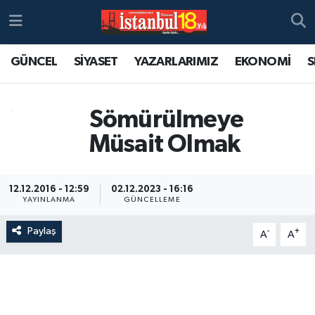
GÜNCEL
SİYASET
YAZARLARIMIZ
EKONOMİ
S
Sömürülmeye
Müsait Olmak
12.12.2016 - 12:59
02.12.2023 - 16:16
YAYINLANMA
GÜNCELLEME
Paylaş
-
+
A
A