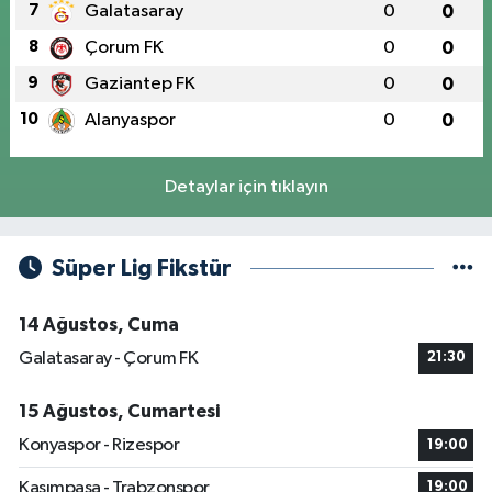
7
Galatasaray
0
0
8
Çorum FK
0
0
9
Gaziantep FK
0
0
10
Alanyaspor
0
0
Detaylar için tıklayın
Süper Lig Fikstür
14 Ağustos, Cuma
Galatasaray - Çorum FK
21:30
15 Ağustos, Cumartesi
Konyaspor - Rizespor
19:00
Kasımpaşa - Trabzonspor
19:00