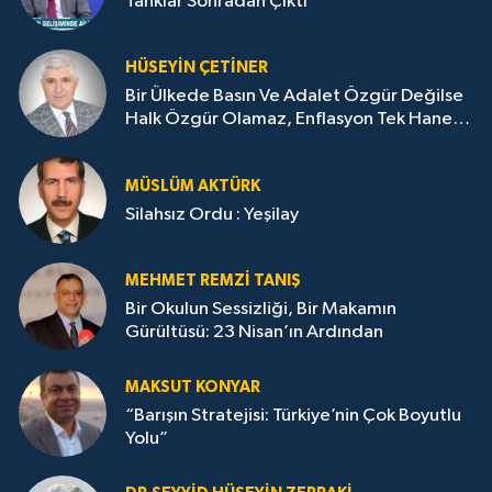
Tanklar Sonradan Çıktı
HÜSEYIN ÇETİNER
Bir Ülkede Basın Ve Adalet Özgür Değilse
Halk Özgür Olamaz, Enflasyon Tek Haneye
Düşemez
MÜSLÜM AKTÜRK
Silahsız Ordu : Yeşilay
MEHMET REMZI TANIŞ
Bir Okulun Sessizliği, Bir Makamın
Gürültüsü: 23 Nisan’ın Ardından
MAKSUT KONYAR
“Barışın Stratejisi: Türkiye’nin Çok Boyutlu
Yolu”