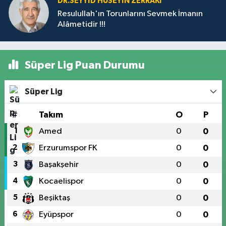
DR.SEYYID HÜSEYIN ZERRAKI
Resulullah'ın Torunlarını Sevmek İmanın
Alâmetidir !!!
Süper Lig Puan Durumu
Süper Lig
#
Takım
O
P
1
Amed
0
0
2
Erzurumspor FK
0
0
3
Başakşehir
0
0
4
Kocaelispor
0
0
5
Beşiktaş
0
0
6
Eyüpspor
0
0