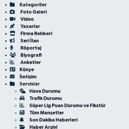
Kategoriler
Foto Galeri
Video
Yazarlar
Firma Rehberi
Seri İlan
Röportaj
Biyografi
Anketler
Künye
İletişim
Servisler
Hava Durumu
Trafik Durumu
Süper Lig Puan Durumu ve Fikstür
Tüm Manşetler
Son Dakika Haberleri
Haber Arşivi