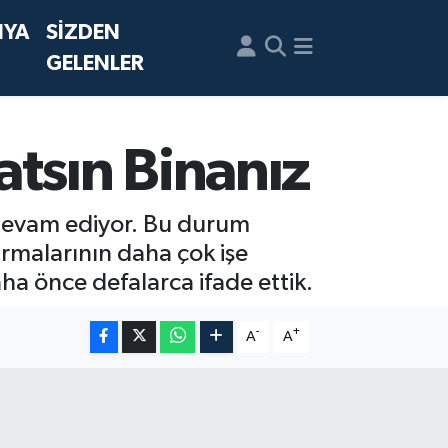
NYA
SİZDEN
GELENLER
atsın Binanız
e devam ediyor. Bu durum
irmalarının daha çok işe
aha önce defalarca ifade ettik.
-
+
A
A