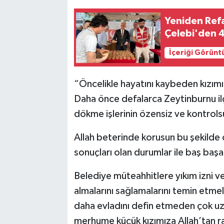
Yeniden Refa
Çelebi'den 4
İçeriği Görünt
“Öncelikle hayatını kaybeden kızımız
Daha önce defalarca Zeytinburnu ilç
dökme işlerinin özensiz ve kontrolsüz
Allah beterinde korusun bu şekilde
sonuçları olan durumlar ile baş başa 
Belediye müteahhitlere yıkım izni ve
almalarını sağlamalarını temin etmel
daha evladını defin etmeden çok u
merhume küçük kızımıza Allah’tan ra