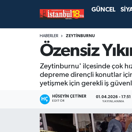
GÜNCEL
SİY
HABERLER
ZEYTİNBURNU
Özensiz Yıkı
Zeytinburnu' ilçesinde çok hı
depreme dirençli konutlar için
yetişmek için gerekli iş güven
HÜSEYIN ÇETINER
01.04.2026 - 17:51
EDITÖR
YAYINLANMA