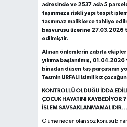
adresinde ve 2537 ada 5 parselde
taşınmaza riskli yapı tespit işlem
taşınmaz maliklerce tahliye edilmi
başvurusu üzerine 27.03.2026 ta
edilmiştir.
Alınan önlemlerin zabıta ekiple
yıkıma başlanılmış, 01.04.2026 t
binadan düşen taş parçasının yo
Tesmin URFALI isimli kız çocuğu
KONTROLLÜ OLDUĞU İDDA EDİLE
ÇOCUK HAYATINI KAYBEDİYOR ?
İŞLEM SAVSAKLANMAMALIDIR
Ölüme neden olan söz konusu binanın