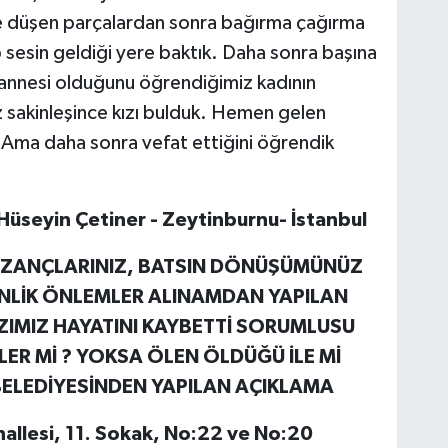
re düşen parçalardan sonra bağırma çağırma
 sesin geldiği yere baktık. Daha sonra başına
 annesi olduğunu öğrendiğimiz kadının
 sakinleşince kızı bulduk. Hemen gelen
Ama daha sonra vefat ettiğini öğrendik
Hüseyin Çetiner - Zeytinburnu- İstanbul
KAZANÇLARINIZ, BATSIN DÖNÜŞÜMÜNÜZ
ENLİK ÖNLEMLER ALINAMDAN YAPILAN
KIZIMIZ HAYATINI KAYBETTİ SORUMLUSU
LER Mİ ? YOKSA ÖLEN ÖLDÜĞÜ İLE Mİ
BELEDİYESİNDEN YAPILAN AÇIKLAMA
hallesi, 11. Sokak, No:22 ve No:20