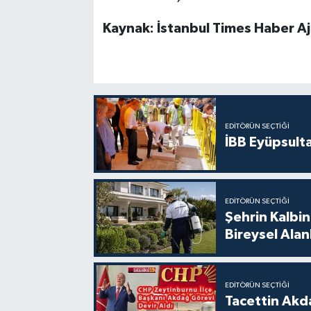
Kaynak: İstanbul Times Haber Aj
EDITÖRÜN SEÇTIĞI
İBB Eyüpsult
EDITÖRÜN SEÇTIĞI
Şehrin Kalbin
Bireysel Ala
EDITÖRÜN SEÇTIĞI
Tacettin Akd