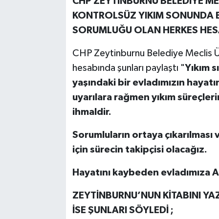
CHP ZEYTINBURNU BELEDİYE ME
KONTROLSÜZ YIKIM SONUNDA Bİ
SORUMLUĞU OLAN HERKES HESAP
CHP Zeytinburnu Belediye Meclis 
hesabında şunları paylaştı "
Yıkım s
yaşındaki bir evladımızın hayatı
uyarılara rağmen yıkım süreçler
ihmaldir.
Sorumluların ortaya çıkarılması
için sürecin takipçisi olacağız.
Hayatını kaybeden evladımıza Al
ZEYTİNBURNU’NUN KİTABINI YA
İSE ŞUNLARI SÖYLEDİ ;