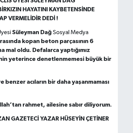
CLİS ÜYESİ SÜLEYMAN DAĞ
RKIZIN HAYATINI KAYBETENSİNDE
 VERMELİDİR DEDİ !
Üyesi
Süleyman Dağ
Sosyal Medya
ırasında kopan beton parçasının 6
na mal oldu. Defalarca yaptığımız
inin yeterince denetlenmemesi büyük bir
 ve benzer acıların bir daha yaşanmaması
lah’tan rahmet, ailesine sabır diliyorum.
ZAN GAZETECİ YAZAR HÜSEYİN ÇETİNER