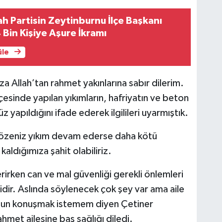
h Partisin Zeytinburnu İlçe Başkanı
 Bin Kişiye Aşure İkramı
üle
a Allah’tan rahmet yakınlarına sabır dilerim.
esinde yapılan yıkımların, hafriyatın ve beton
 yapıldığını ifade ederek ilgilileri uyarmıştık.
 özeniz yıkım devam ederse daha kötü
kaldığımıza şahit olabiliriz.
rirken can ve mal güvenliği gerekli önlemleri
idir. Aslında söylenecek çok şey var ama aile
zun konuşmak istemem diyen Çetiner
hmet ailesine baş sağlığı diledi.