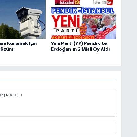
tanı Korumak İçin
Yeni Parti (YP) Pendik'te
Çözüm
Erdoğan'ın 2 Misli Oy Aldı