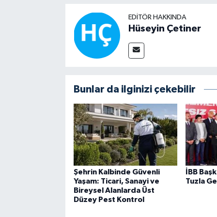
EDITÖR HAKKINDA
Hüseyin Çetiner
Bunlar da ilginizi çekebilir
Şehrin Kalbinde Güvenli
İBB Başk
Yaşam: Ticari, Sanayi ve
Tuzla Ge
Bireysel Alanlarda Üst
Düzey Pest Kontrol