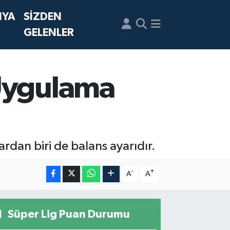
NYA
SİZDEN
GELENLER
 Uygulama
rdan biri de balans ayarıdır.
-
+
A
A
Süper Lig Puan Durumu