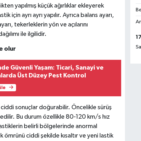
ikten yapılmış küçük ağırlıklar ekleyerek
Be
tik için ayrı ayrı yapılır. Ayrıca balans ayarı,
Am
ayarı, tekerleklerin yön ve açılarını
ılımı ile ilgilidir.
1
Sa
e olur
nde Güvenli Yaşam: Ticari, Sanayi ve
nlarda Üst Düzey Pest Kontrol
üle
iddi sonuçlar doğurabilir. Öncelikle sürüş
edilir. Bu durum özellikle 80-120 km/s hız
lastiklerin belirli bölgelerinde anormal
 ömrünü ciddi şekilde kısaltır ve yeni lastik