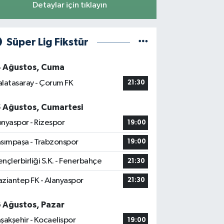
Detaylar için tıklayın
Süper Lig Fikstür
4 Ağustos, Cuma
latasaray - Çorum FK
21:30
5 Ağustos, Cumartesi
nyaspor - Rizespor
19:00
sımpaşa - Trabzonspor
19:00
nçlerbirliği S.K. - Fenerbahçe
21:30
ziantep FK - Alanyaspor
21:30
6 Ağustos, Pazar
şakşehir - Kocaelispor
19:00