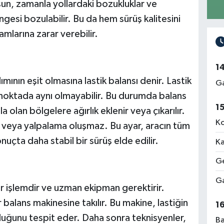
un, zamanla yollardaki bozukluklar ve
gesi bozulabilir. Bu da hem sürüş kalitesini
mlarına zarar verebilir.
1
lımının eşit olmasına lastik balansı denir. Lastik
Ga
er noktada aynı olmayabilir. Bu durumda balans
1
a olan bölgelere ağırlık eklenir veya çıkarılır.
Ko
veya yalpalama oluşmaz. Bu ayar, aracın tüm
sonuçta daha stabil bir sürüş elde edilir.
Ka
Ge
Ga
ir işlemdir ve uzman ekipman gerektirir.
r balans makinesine takılır. Bu makine, lastiğin
1
uğunu tespit eder. Daha sonra teknisyenler,
Ba