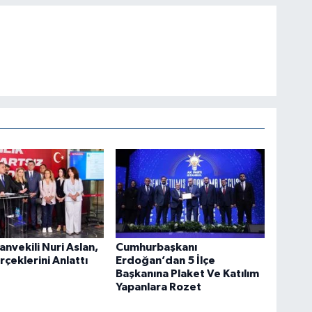
anvekili Nuri Aslan,
Cumhurbaşkanı
rçeklerini Anlattı
Erdoğan’dan 5 İlçe
Başkanına Plaket Ve Katılım
Yapanlara Rozet