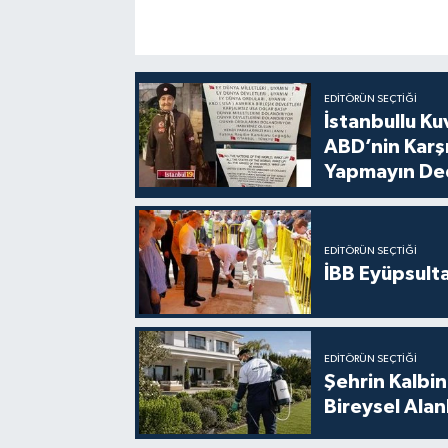
EDITÖRÜN SEÇTIĞI
İstanbullu Ku
ABD’nin Karşı
Yapmayın De
EDITÖRÜN SEÇTIĞI
İBB Eyüpsult
EDITÖRÜN SEÇTIĞI
Şehrin Kalbin
Bireysel Ala