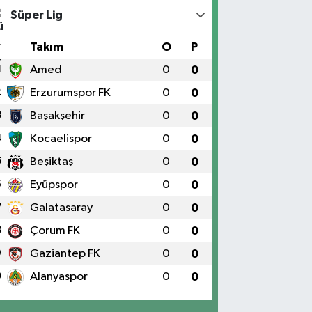
Süper Lig
#
Takım
O
P
1
Amed
0
0
2
Erzurumspor FK
0
0
3
Başakşehir
0
0
4
Kocaelispor
0
0
5
Beşiktaş
0
0
6
Eyüpspor
0
0
7
Galatasaray
0
0
8
Çorum FK
0
0
9
Gaziantep FK
0
0
0
Alanyaspor
0
0