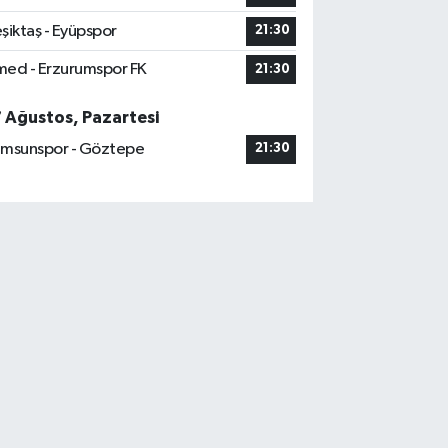
şiktaş - Eyüpspor
21:30
ed - Erzurumspor FK
21:30
7 Ağustos, Pazartesi
msunspor - Göztepe
21:30