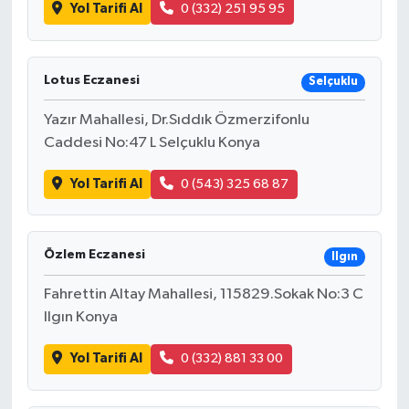
Yol Tarifi Al
0 (332) 251 95 95
Lotus Eczanesi
Selçuklu
Yazır Mahallesi, Dr.Sıddık Özmerzifonlu
Caddesi No:47 L Selçuklu Konya
Yol Tarifi Al
0 (543) 325 68 87
Özlem Eczanesi
Ilgın
Fahrettin Altay Mahallesi, 115829.Sokak No:3 C
Ilgın Konya
Yol Tarifi Al
0 (332) 881 33 00