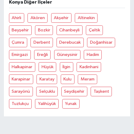
Konya Diğer İlçeler
Ahirli
Akören
Akşehir
Altinekin
Beyşehir
Bozkir
Cihanbeyli
Çeltik
Çumra
Derbent
Derebucak
Doğanhisar
Emirgazi
Ereğli
Güneysinir
Hadim
Halkapinar
Hüyük
İlgin
Kadinhani
Karapinar
Karatay
Kulu
Meram
Sarayönü
Selçuklu
Seydişehir
Taşkent
Tuzlukçu
Yalihüyük
Yunak