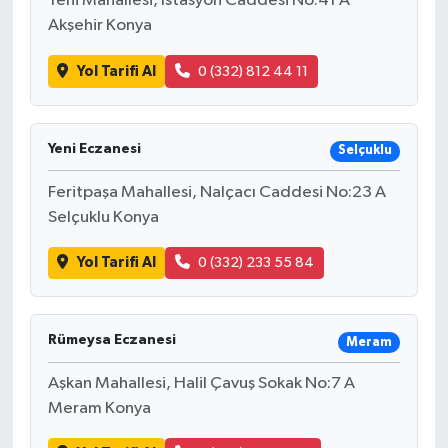
Yeni Mahallesi, İstasyon Caddesi No:41 A
Akşehir Konya
Yol Tarifi Al
0 (332) 812 44 11
Yeni Eczanesi
Selçuklu
Feritpaşa Mahallesi, Nalçacı Caddesi No:23 A
Selçuklu Konya
Yol Tarifi Al
0 (332) 233 55 84
Rümeysa Eczanesi
Meram
Aşkan Mahallesi, Halil Çavuş Sokak No:7 A
Meram Konya