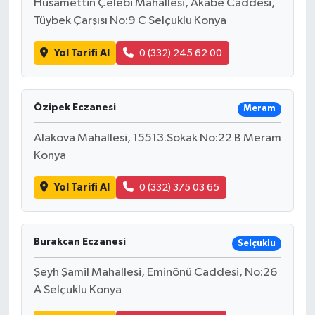
Hüsamettin Çelebi Mahallesi, Akabe Caddesi,
Tüybek Çarşısı No:9 C Selçuklu Konya
Yol Tarifi Al
0 (332) 245 62 00
Özipek Eczanesi
Meram
Alakova Mahallesi, 15513.Sokak No:22 B Meram
Konya
Yol Tarifi Al
0 (332) 375 03 65
Burakcan Eczanesi
Selçuklu
Şeyh Şamil Mahallesi, Eminönü Caddesi, No:26
A Selçuklu Konya