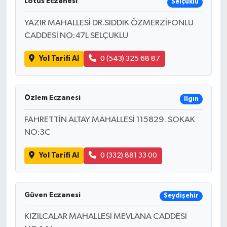
Lotus Eczanesi
Selçuklu
YAZIR MAHALLESİ DR.SIDDIK ÖZMERZİFONLU
CADDESİ NO:47L SELÇUKLU
Yol Tarifi Al
0 (543) 325 68 87
Özlem Eczanesi
Ilgın
FAHRETTİN ALTAY MAHALLESİ 115829. SOKAK
NO:3C
Yol Tarifi Al
0 (332) 881 33 00
Güven Eczanesi
Seydişehir
KIZILCALAR MAHALLESİ MEVLANA CADDESİ