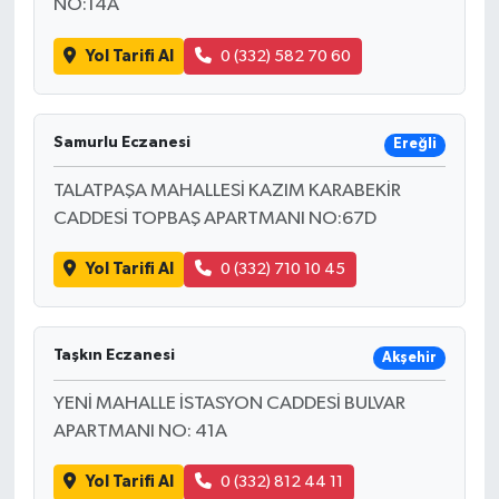
NO:14A
Yol Tarifi Al
0 (332) 582 70 60
Samurlu Eczanesi
Ereğli
TALATPAŞA MAHALLESİ KAZIM KARABEKİR
CADDESİ TOPBAŞ APARTMANI NO:67D
Yol Tarifi Al
0 (332) 710 10 45
Taşkın Eczanesi
Akşehir
YENİ MAHALLE İSTASYON CADDESİ BULVAR
APARTMANI NO: 41A
Yol Tarifi Al
0 (332) 812 44 11