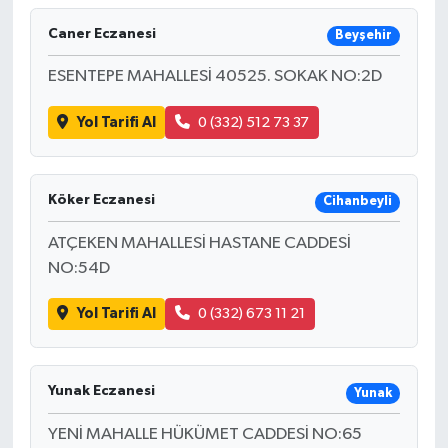
Caner Eczanesi
Beyşehir
ESENTEPE MAHALLESİ 40525. SOKAK NO:2D
Yol Tarifi Al
0 (332) 512 73 37
Köker Eczanesi
Cihanbeyli
ATÇEKEN MAHALLESİ HASTANE CADDESİ
NO:54D
Yol Tarifi Al
0 (332) 673 11 21
Yunak Eczanesi
Yunak
YENİ MAHALLE HÜKÜMET CADDESİ NO:65