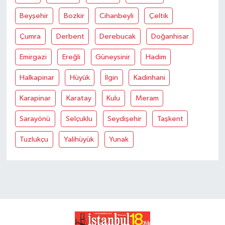
Beyşehir
Bozkir
Cihanbeyli
Çeltik
Çumra
Derbent
Derebucak
Doğanhisar
Emirgazi
Ereğli
Güneysinir
Hadim
Halkapinar
Hüyük
İlgin
Kadinhani
Karapinar
Karatay
Kulu
Meram
Sarayönü
Selçuklu
Seydişehir
Taşkent
Tuzlukçu
Yalihüyük
Yunak