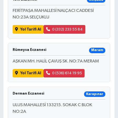
FERİTPAŞA MAHALLESİ NALÇACI CADDESİ
NO:23A SELÇUKLU
Yol Tarifi Al
0 (332) 233 55 84
Rümeysa Eczanesi
Meram
AŞKAN MH. HALİL ÇAVUŞ SK. NO:7A MERAM
Yol Tarifi Al
0 (536) 614 19 95
Derman Eczanesi
Karapınar
ULUS MAHALLESİ 133215. SOKAK C BLOK
NO:2A