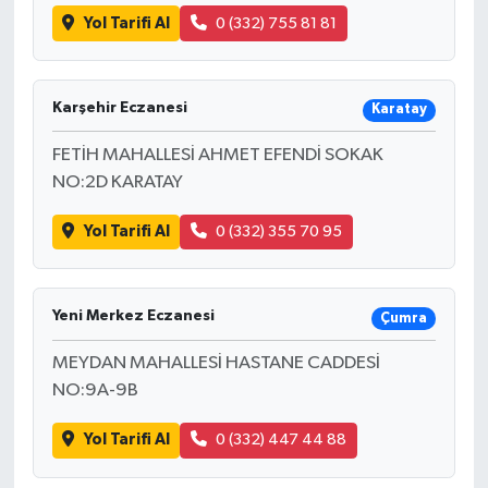
Yol Tarifi Al
0 (332) 755 81 81
Karşehir Eczanesi
Karatay
FETİH MAHALLESİ AHMET EFENDİ SOKAK
NO:2D KARATAY
Yol Tarifi Al
0 (332) 355 70 95
Yeni Merkez Eczanesi
Çumra
MEYDAN MAHALLESİ HASTANE CADDESİ
NO:9A-9B
Yol Tarifi Al
0 (332) 447 44 88