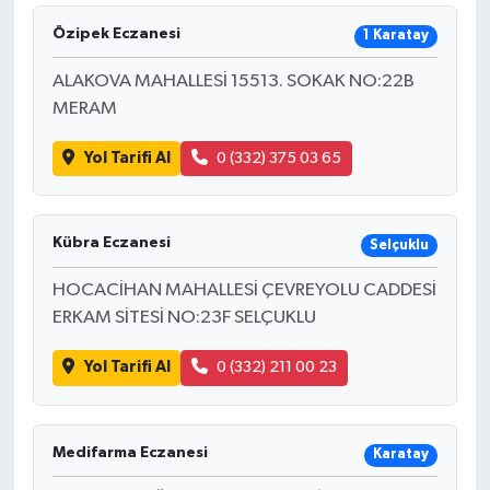
Özipek Eczanesi
1 Karatay
ALAKOVA MAHALLESİ 15513. SOKAK NO:22B
MERAM
Yol Tarifi Al
0 (332) 375 03 65
Kübra Eczanesi
Selçuklu
HOCACİHAN MAHALLESİ ÇEVREYOLU CADDESİ
ERKAM SİTESİ NO:23F SELÇUKLU
Yol Tarifi Al
0 (332) 211 00 23
Medifarma Eczanesi
Karatay