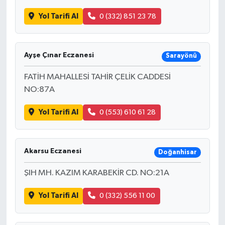
Yol Tarifi Al
0 (332) 851 23 78
Ayşe Çınar Eczanesi
Sarayönü
FATİH MAHALLESİ TAHİR ÇELİK CADDESİ
NO:87A
Yol Tarifi Al
0 (553) 610 61 28
Akarsu Eczanesi
Doğanhisar
ŞIH MH. KAZIM KARABEKİR CD. NO:21A
Yol Tarifi Al
0 (332) 556 11 00