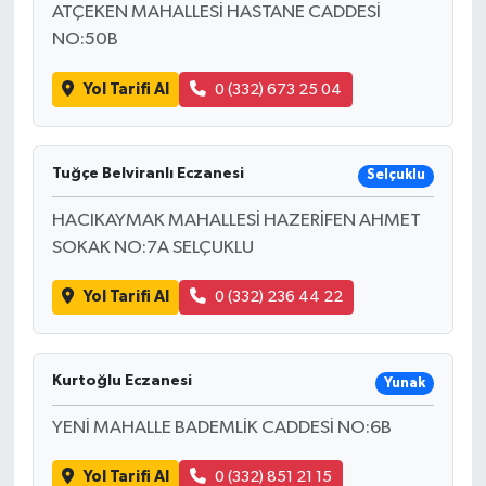
ATÇEKEN MAHALLESİ HASTANE CADDESİ
NO:50B
Yol Tarifi Al
0 (332) 673 25 04
Tuğçe Belviranlı Eczanesi
Selçuklu
HACIKAYMAK MAHALLESİ HAZERİFEN AHMET
SOKAK NO:7A SELÇUKLU
Yol Tarifi Al
0 (332) 236 44 22
Kurtoğlu Eczanesi
Yunak
YENİ MAHALLE BADEMLİK CADDESİ NO:6B
Yol Tarifi Al
0 (332) 851 21 15