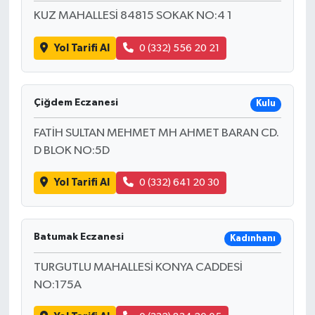
KUZ MAHALLESİ 84815 SOKAK NO:4 1
Yol Tarifi Al
0 (332) 556 20 21
Çiğdem Eczanesi
Kulu
FATİH SULTAN MEHMET MH AHMET BARAN CD.
D BLOK NO:5D
Yol Tarifi Al
0 (332) 641 20 30
Batumak Eczanesi
Kadınhanı
TURGUTLU MAHALLESİ KONYA CADDESİ
NO:175A