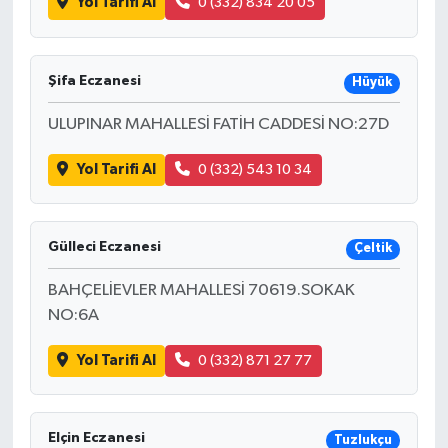
Yol Tarifi Al
0 (332) 834 20 05
Şifa Eczanesi
Hüyük
ULUPINAR MAHALLESİ FATİH CADDESİ NO:27D
Yol Tarifi Al
0 (332) 543 10 34
Gülleci Eczanesi
Çeltik
BAHÇELİEVLER MAHALLESİ 70619.SOKAK
NO:6A
Yol Tarifi Al
0 (332) 871 27 77
Elçin Eczanesi
Tuzlukçu