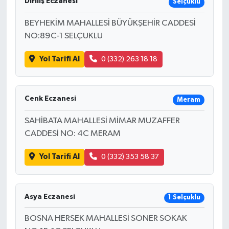
Diriliş Eczanesi
Selçuklu
BEYHEKİM MAHALLESİ BÜYÜKŞEHİR CADDESİ
NO:89C-1 SELÇUKLU
Yol Tarifi Al
0 (332) 263 18 18
Cenk Eczanesi
Meram
SAHİBATA MAHALLESİ MİMAR MUZAFFER
CADDESİ NO: 4C MERAM
Yol Tarifi Al
0 (332) 353 58 37
Asya Eczanesi
1 Selçuklu
BOSNA HERSEK MAHALLESİ SONER SOKAK