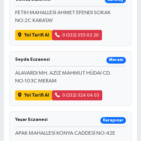
FETİH MAHALLESİ AHMET EFENDİ SOKAK
NO:2C KARATAY
Yol Tarifi Al
0 (332) 355 02 20
Seyda Eczanesi
Meram
ALAVARDI MH. AZİZ MAHMUT HÜDAİ CD.
NO:103C MERAM
Yol Tarifi Al
0 (332) 324 04 03
Yaşar Eczanesi
Karapınar
APAK MAHALLESİ KONYA CADDESİ NO:42E