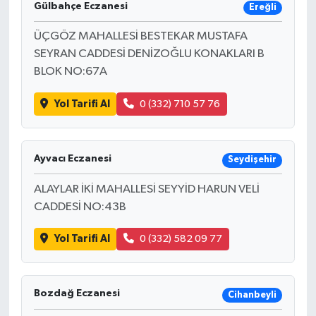
Gülbahçe Eczanesi
Ereğli
ÜÇGÖZ MAHALLESİ BESTEKAR MUSTAFA
SEYRAN CADDESİ DENİZOĞLU KONAKLARI B
BLOK NO:67A
Yol Tarifi Al
0 (332) 710 57 76
Ayvacı Eczanesi
Seydişehir
ALAYLAR İKİ MAHALLESİ SEYYİD HARUN VELİ
CADDESİ NO:43B
Yol Tarifi Al
0 (332) 582 09 77
Bozdağ Eczanesi
Cihanbeyli