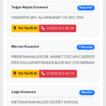
Tuğçe Akyüz Eczanesi
Beyşehir
HAMİDİYE MH. ALİ AKKANAT CD. NO:39A
Yol Tarifi Al
0 (332) 512 28 29
Mercan Eczanesi
1 Karatay
PİREBİ MAHALLESİ DR. AHMET ÖZCAN CADDESİ
İPEKYOLU APARTMANI B BLOK NO:111D MERAM
Yol Tarifi Al
0 (332) 322 40 74
Çağrı Eczanesi
Akşehir
MEYDAN MAHALLESİ CEVDET KÖKSAL