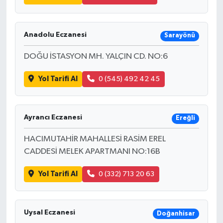
Anadolu Eczanesi
Sarayönü
DOĞU İSTASYON MH. YALÇIN CD. NO:6
Yol Tarifi Al
0 (545) 492 42 45
Ayrancı Eczanesi
Ereğli
HACIMUTAHİR MAHALLESİ RASİM EREL
CADDESİ MELEK APARTMANI NO:16B
Yol Tarifi Al
0 (332) 713 20 63
Uysal Eczanesi
Doğanhisar