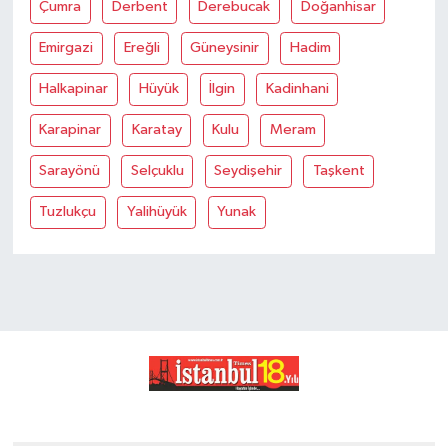
Çumra
Derbent
Derebucak
Doğanhisar
Emirgazi
Ereğli
Güneysinir
Hadim
Halkapinar
Hüyük
İlgin
Kadinhani
Karapinar
Karatay
Kulu
Meram
Sarayönü
Selçuklu
Seydişehir
Taşkent
Tuzlukçu
Yalihüyük
Yunak