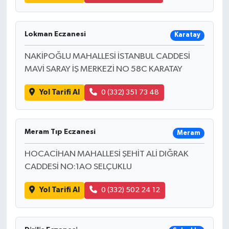
Lokman Eczanesi
Karatay
NAKİPOĞLU MAHALLESİ İSTANBUL CADDESİ
MAVİ SARAY İŞ MERKEZİ NO 58C KARATAY
Yol Tarifi Al
0 (332) 351 73 48
Meram Tıp Eczanesi
Meram
HOCACİHAN MAHALLESİ ŞEHİT ALİ DIĞRAK
CADDESİ NO:1AO SELÇUKLU
Yol Tarifi Al
0 (332) 502 24 12