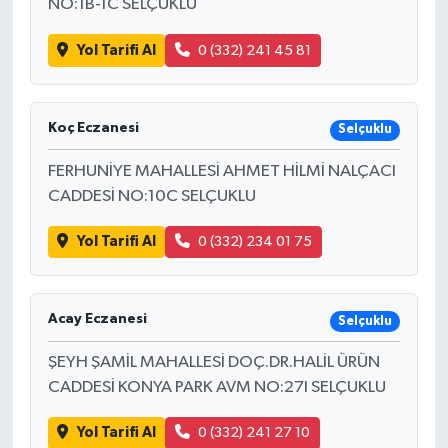
NO:1B-1C SELÇUKLU
Yol Tarifi Al
0 (332) 241 45 81
Koç Eczanesi
Selçuklu
FERHUNİYE MAHALLESİ AHMET HİLMİ NALÇACI
CADDESİ NO:10C SELÇUKLU
Yol Tarifi Al
0 (332) 234 01 75
Acay Eczanesi
Selçuklu
ŞEYH ŞAMİL MAHALLESİ DOÇ.DR.HALİL ÜRÜN
CADDESİ KONYA PARK AVM NO:27I SELÇUKLU
Yol Tarifi Al
0 (332) 241 27 10