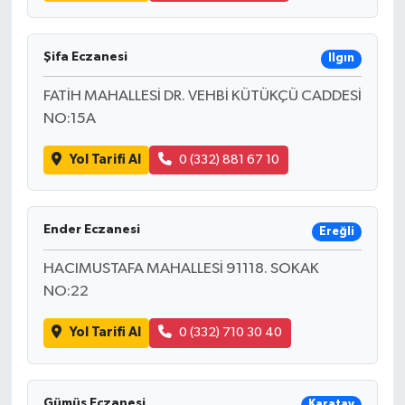
Şifa Eczanesi
Ilgın
FATİH MAHALLESİ DR. VEHBİ KÜTÜKÇÜ CADDESİ
NO:15A
Yol Tarifi Al
0 (332) 881 67 10
Ender Eczanesi
Ereğli
HACIMUSTAFA MAHALLESİ 91118. SOKAK
NO:22
Yol Tarifi Al
0 (332) 710 30 40
Gümüş Eczanesi
Karatay