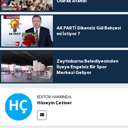
Olarak Atandı
AK PARTİ Dikensiz Gül Bahçesi
mi İstiyor ?
Zeytinburnu Belediyesinden
İlçeye Engelsiz Bir Spor
Merkezi Geliyor
EDITÖR HAKKINDA
Hüseyin Çetiner