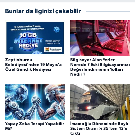
Bunlar da ilginizi çekebilir
Zeytinburnu
Bilgisayar Alan Yerler
Belediyesi’nden 19 Mayıs’a
Nerede ? Eski Bilgisayarınızı
Özel Gençlik Hediyesi
Değerlendirmenin Yolları
Nedir ?
Yapay Zeka Terapi Yapabilir
İmamoğlu Döneminde Raylı
Mi?
Sistem Oranı % 35’ten 43’e
Çıktı