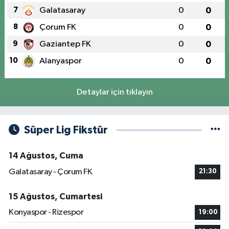
7
Galatasaray
0
0
8
Çorum FK
0
0
9
Gaziantep FK
0
0
10
Alanyaspor
0
0
Detaylar için tıklayın
Süper Lig Fikstür
14 Ağustos, Cuma
Galatasaray - Çorum FK
21:30
15 Ağustos, Cumartesi
Konyaspor - Rizespor
19:00