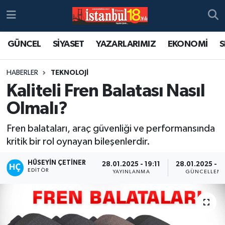
GÜNCEL
SİYASET
YAZARLARIMIZ
EKONOMİ
S
HABERLER
TEKNOLOJİ
Kaliteli Fren Balatası Nasıl
Olmalı?
Fren balataları, araç güvenliği ve performansında
kritik bir rol oynayan bileşenlerdir.
HÜSEYIN ÇETINER
28.01.2025 - 19:11
28.01.2025 - 1
EDITÖR
YAYINLANMA
GÜNCELLEM