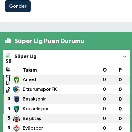
Gönder
Süper Lig Puan Durumu
Süper Lig
#
Takım
O
P
1
Amed
0
0
2
Erzurumspor FK
0
0
3
Başakşehir
0
0
4
Kocaelispor
0
0
5
Beşiktaş
0
0
6
Eyüpspor
0
0