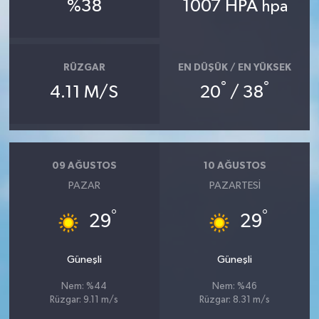
%38
1007 HPA
hpa
RÜZGAR
EN DÜŞÜK / EN YÜKSEK
°
°
4.11 M/S
20
/ 38
09 AĞUSTOS
10 AĞUSTOS
PAZAR
PAZARTESI
°
°
29
29
Güneşli
Güneşli
Nem: %44
Nem: %46
Rüzgar: 9.11 m/s
Rüzgar: 8.31 m/s