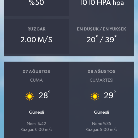
%50
1010 HPA
hpa
RÜZGAR
EN DÜŞÜK / EN YÜKSEK
°
°
2.00 M/S
20
/ 39
07 AĞUSTOS
08 AĞUSTOS
CUMA
CUMARTESI
°
°
28
29
Güneşli
Güneşli
Nem: %42
Nem: %35
Rüzgar: 6.00 m/s
Rüzgar: 9.00 m/s