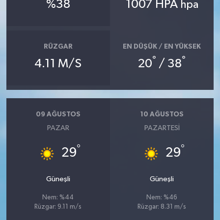
%38
1007 HPA
hpa
RÜZGAR
EN DÜŞÜK / EN YÜKSEK
°
°
4.11 M/S
20
/ 38
09 AĞUSTOS
10 AĞUSTOS
PAZAR
PAZARTESI
°
°
29
29
Güneşli
Güneşli
Nem: %44
Nem: %46
Rüzgar: 9.11 m/s
Rüzgar: 8.31 m/s