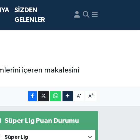
NYA
SİZDEN
GELENLER
lerini içeren makalesini
-
+
A
A
Süper Lig Puan Durumu
Süper Lig