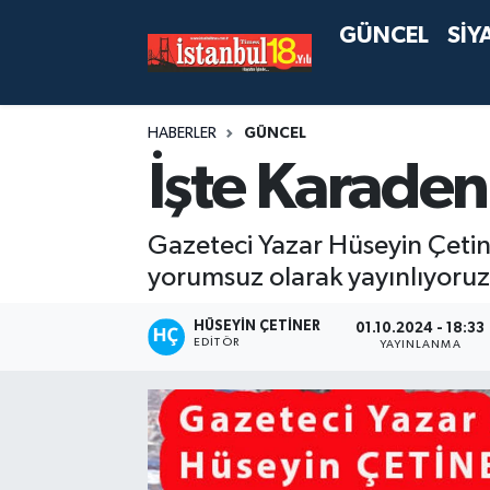
GÜNCEL
SİY
HABERLER
GÜNCEL
İşte Karade
Gazeteci Yazar Hüseyin Çetine
yorumsuz olarak yayınlıyoruz
HÜSEYIN ÇETINER
01.10.2024 - 18:33
EDITÖR
YAYINLANMA