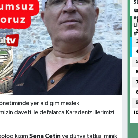
 yönetiminde yer aldığım meslek
mizin daveti ile defalarca Karadeniz illerimizi
1
kolog kızım
Sena Çetin
ve dünya tatlısı minik