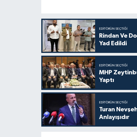
EDITÖRÜN SEÇTIĞI
Rindan Ve Do
Yad Edildi
EDITÖRÜN SEÇTIĞI
MHP Zeytinbur
Yaptı
EDITÖRÜN SEÇTIĞI
Turan Nevşe
Anlayışıdır