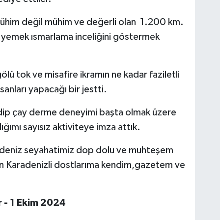
mühim değil mühim ve değerli olan 1.200 km.
 yemek ısmarlama inceliğini göstermek
ölü tok ve misafire ikramın ne kadar faziletli
anları yapacağı bir jestti.
dip çay derme deneyimi başta olmak üzere
ğımı sayısız aktiviteye imza attık.
radeniz seyahatimiz dop dolu ve muhteşem
tün Karadenizli dostlarıma kendim,gazetem ve
r - 1 Ekim 2024