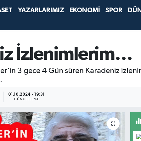
ASET
YAZARLARIMIZ
EKONOMİ
SPOR
DÜ
niz İzlenimlerim…
r'in 3 gece 4 Gün süren Karadeniz izlenim
.
01.10.2024 - 19:31
GÜNCELLEME