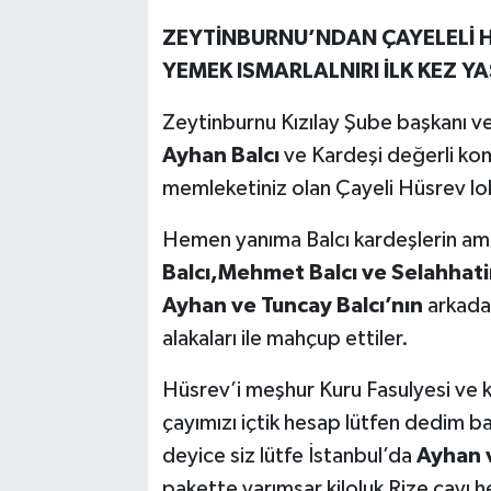
ZEYTİNBURNU’NDAN ÇAYELELİ H
YEMEK ISMARLALNIRI İLK KEZ Y
Zeytinburnu Kızılay Şube başkanı v
Ayhan Balcı
ve Kardeşi değerli k
memleketiniz olan Çayeli Hüsrev lo
Hemen yanıma Balcı kardeşlerin a
Balcı,Mehmet Balcı ve Selahhati
Ayhan ve Tuncay Balcı’nın
arkadaş
alakaları ile mahçup ettiler.
Hüsrev’i meşhur Kuru Fasulyesi ve ka
çayımızı içtik hesap lütfen dedim b
deyice siz lütfe İstanbul’da
Ayhan v
pakette yarımşar kiloluk Rize çayı he