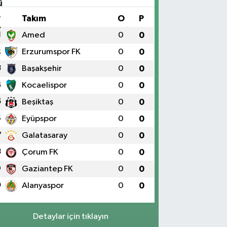
#
Takım
O
P
1
Amed
0
0
2
Erzurumspor FK
0
0
3
Başakşehir
0
0
4
Kocaelispor
0
0
5
Beşiktaş
0
0
6
Eyüpspor
0
0
7
Galatasaray
0
0
8
Çorum FK
0
0
9
Gaziantep FK
0
0
0
Alanyaspor
0
0
Detaylar için tıklayın