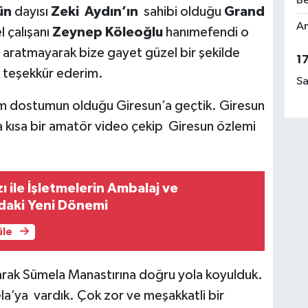
Be
ün
dayısı
Zeki Aydın’ın
sahibi olduğu
Grand
Am
l çalışanı
Zeynep Köleoğlu
hanımefendi o
 aratmayarak bize gayet güzel bir şekilde
1
k teşekkür ederim.
Sa
m dostumun olduğu Giresun’a geçtik. Giresun
 kısa bir amatör video çekip Giresun özlemi
ı ile İşletmelerin Ambalaj ve
aki Yeni Dönemi
üle
arak Sümela Manastırına doğru yola koyulduk.
’ya vardık. Çok zor ve meşakkatli bir