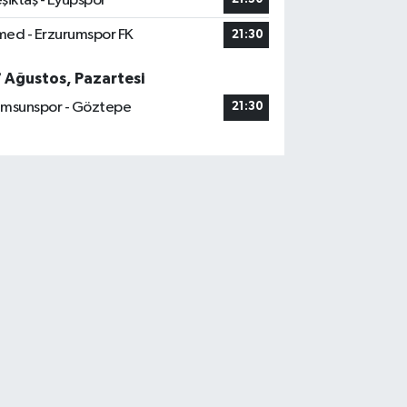
şiktaş - Eyüpspor
ed - Erzurumspor FK
21:30
7 Ağustos, Pazartesi
msunspor - Göztepe
21:30