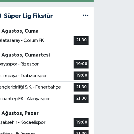
Süper Lig Fikstür
4 Ağustos, Cuma
latasaray - Çorum FK
21:30
5 Ağustos, Cumartesi
nyaspor - Rizespor
19:00
sımpaşa - Trabzonspor
19:00
nçlerbirliği S.K. - Fenerbahçe
21:30
ziantep FK - Alanyaspor
21:30
6 Ağustos, Pazar
şakşehir - Kocaelispor
19:00
21:30