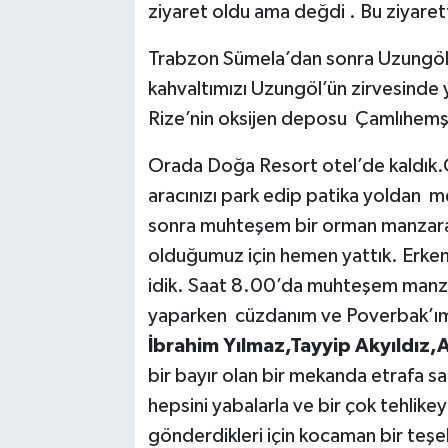
ziyaret oldu ama değdi . Bu ziyaret
Trabzon Sümela’dan sonra Uzungöl’
kahvaltımızı Uzungöl’ün zirvesinde 
Rize’nin oksijen deposu Çamlıhemşin
Orada Doğa Resort otel’de kaldık.
aracınızı park edip patika yoldan me
sonra muhteşem bir orman manzaras
olduğumuz için hemen yattık. Erken 
idik. Saat 8.00’da muhteşem manzara
yaparken cüzdanım ve Poverbak’ım 
İbrahim Yılmaz,Tayyip Akyıldız
bir bayır olan bir mekanda etrafa saç
hepsini yabalarla ve bir çok tehlikey
gönderdikleri için kocaman bir teşek