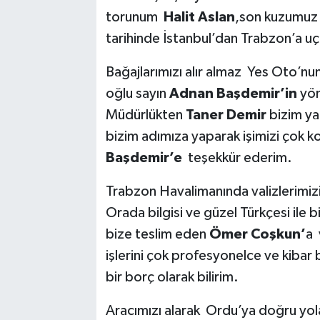
torunum
Halit Aslan
,son kuzumuz
tarihinde İstanbul’dan Trabzon’a uç
Bağajlarımızı alır almaz Yes Oto’nu
oğlu sayın
Adnan Başdemir’in
yön
Müdürlükten
Taner Demir
bizim ya
bizim adımıza yaparak işimizi çok ko
Başdemir’e
teşekkür ederim.
Trabzon Havalimanında valizlerimizi
Orada bilgisi ve güzel Türkçesi ile b
bize teslim eden
Ömer Coşkun’
a 
işlerini çok profesyonelce ve kibar b
bir borç olarak bilirim.
Aracımızı alarak Ordu’ya doğru yol