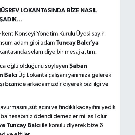
ÜSREV LOKANTASINDA BİZE NASIL
AŞADIK…
e kent Konseyi Yönetim Kurulu Üyesi sayın
omşum adam gibi adam
Tuncay Balcı’ya
kantasında selam diye bir mesaj attım.
mca oğlu olduğunu söyleyen
Şaban
n Bal
cı Üç Lokanta çalışanı yanımıza gelerek
ı bizimde arkadaımızdır diyerek bizi ilgi ve
vurmasını,sütlacını ve fındıklı kadayıfını yedik
aba hesabınız ödendi demezler mi asıl olur
e Tuncay Balcı
ile konulu diyerek bize 6
diye ettiler.