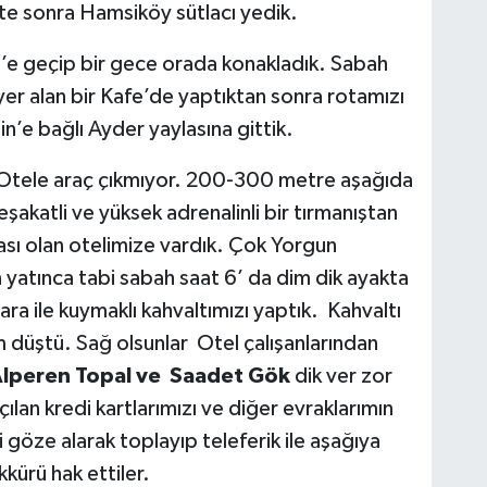
te sonra Hamsiköy sütlacı yedik.
e geçip bir gece orada konakladık. Sabah
yer alan bir Kafe’de yaptıktan sonra rotamızı
’e bağlı Ayder yaylasına gittik.
Otele araç çıkmıyor. 200-300 metre aşağıda
şakatli ve yüksek adrenalinli bir tırmanıştan
ı olan otelimize vardık. Çok Yorgun
yatınca tabi sabah saat 6’ da dim dik ayakta
 ile kuymaklı kahvaltımızı yaptık. Kahvaltı
düştü. Sağ olsunlar Otel çalışanlarından
,Alperen Topal ve Saadet Gök
dik ver zor
ılan kredi kartlarımızı ve diğer evraklarımın
i göze alarak toplayıp teleferik ile aşağıya
kürü hak ettiler.