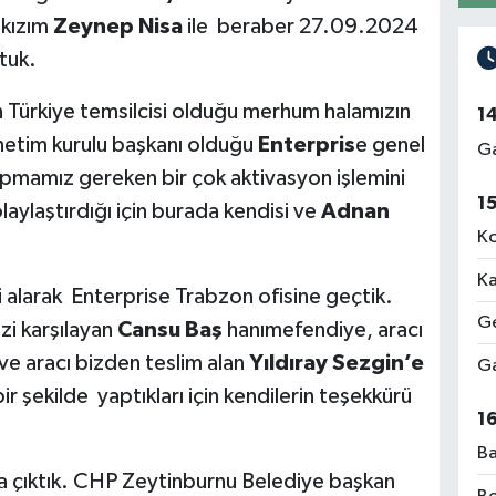
 kızım
Zeynep Nisa
ile beraber 27.09.2024
tuk.
n Türkiye temsilcisi olduğu merhum halamızın
1
etim kurulu başkanı olduğu
Enterpris
e genel
Ga
pmamız gereken bir çok aktivasyon işlemini
1
laylaştırdığı için burada kendisi ve
Adnan
Ko
Ka
 alarak Enterprise Trabzon ofisine geçtik.
Ge
izi karşılayan
Cansu Baş
hanımefendiye, aracı
ve aracı bizden teslim alan
Yıldıray Sezgin’e
Ga
ir şekilde yaptıkları için kendilerin teşekkürü
1
Ba
a çıktık. CHP Zeytinburnu Belediye başkan