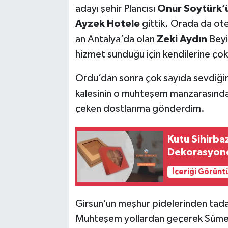
adayı şehir Plancısı
Onur Soytürk’
Ayzek Hotele
gittik. Orada da ote
an Antalya’da olan
Zeki Aydın
Beyi
hizmet sunduğu için kendilerine ço
Ordu’dan sonra çok sayıda sevdiği
kalesinin o muhteşem manzarasında
çeken dostlarıma gönderdim.
Kutu Sihirbaz
Dekorasyond
İçeriği Görünt
Girsun’un meşhur pidelerinden tad
Muhteşem yollardan geçerek Sümela