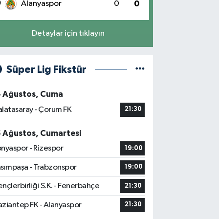
0
Alanyaspor
0
0
Detaylar için tıklayın
Süper Lig Fikstür
4 Ağustos, Cuma
latasaray - Çorum FK
21:30
5 Ağustos, Cumartesi
nyaspor - Rizespor
19:00
sımpaşa - Trabzonspor
19:00
nçlerbirliği S.K. - Fenerbahçe
21:30
ziantep FK - Alanyaspor
21:30