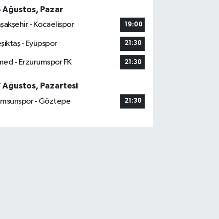
6 Ağustos, Pazar
şakşehir - Kocaelispor
19:00
şiktaş - Eyüpspor
21:30
ed - Erzurumspor FK
21:30
7 Ağustos, Pazartesi
msunspor - Göztepe
21:30