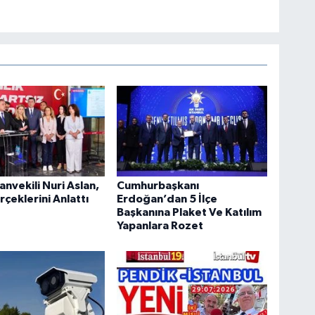
anvekili Nuri Aslan,
Cumhurbaşkanı
rçeklerini Anlattı
Erdoğan’dan 5 İlçe
Başkanına Plaket Ve Katılım
Yapanlara Rozet