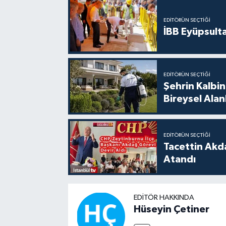
EDITÖRÜN SEÇTIĞI
İBB Eyüpsult
EDITÖRÜN SEÇTIĞI
Şehrin Kalbin
Bireysel Ala
EDITÖRÜN SEÇTIĞI
Tacettin Akd
Atandı
EDITÖR HAKKINDA
Hüseyin Çetiner