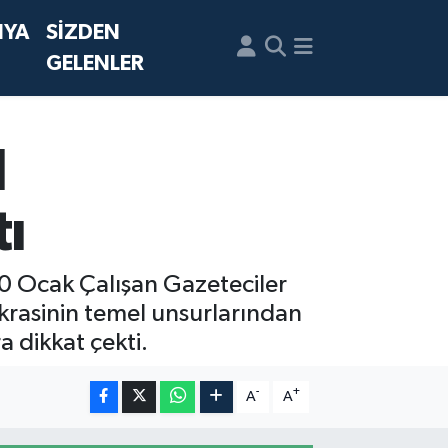
NYA
SİZDEN
GELENLER
l
tı
10 Ocak Çalışan Gazeteciler
krasinin temel unsurlarından
a dikkat çekti.
-
+
A
A