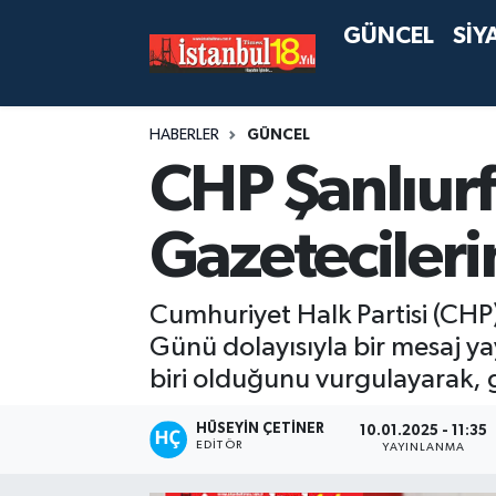
GÜNCEL
SİY
HABERLER
GÜNCEL
CHP Şanlıurfa
Gazetecilerin
Cumhuriyet Halk Partisi (CHP)
Günü dolayısıyla bir mesaj y
biri olduğunu vurgulayarak, g
HÜSEYIN ÇETINER
10.01.2025 - 11:35
EDITÖR
YAYINLANMA