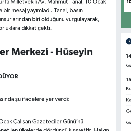
urfa Milletvekili Av. Mahmut Tanal, 10 Ocak
1
 bir mesaj yayımladı. Tanal, basın
surlarından biri olduğunu vurgulayarak,
rluklara dikkat çekti.
er Merkezi - Hüseyin
1
Ga
ÖDÜYOR
1
Ko
sında şu ifadelere yer verdi:
Ka
Ge
 Ocak Çalışan Gazeteciler Günü’nü
Ga
netilen ülkelerde dördüncü kuvvettir. Halkın