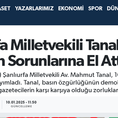
ASET
YAZARLARIMIZ
EKONOMİ
SPOR
DÜ
 Milletvekili Tana
 Sorunlarına El At
 Şanlıurfa Milletvekili Av. Mahmut Tanal, 
ayımladı. Tanal, basın özgürlüğünün demo
azetecilerin karşı karşıya olduğu zorluklar
10.01.2025 - 11:50
GÜNCELLEME