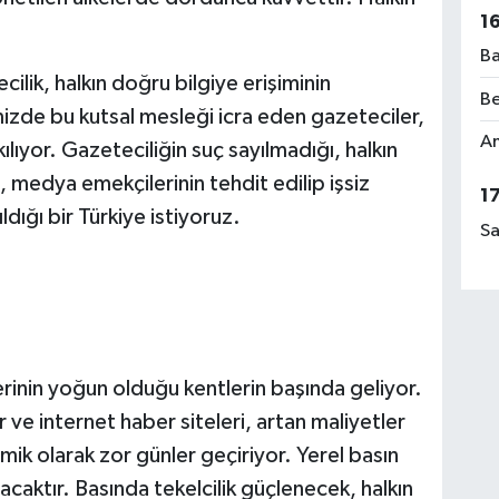
1
Ba
lik, halkın doğru bilgiye erişiminin
Be
mizde bu kutsal mesleği icra eden gazeteciler,
Am
ıyor. Gazeteciliğin suç sayılmadığı, halkın
 medya emekçilerinin tehdit edilip işsiz
1
dığı bir Türkiye istiyoruz.
Sa
tlerinin yoğun olduğu kentlerin başında geliyor.
 ve internet haber siteleri, artan maliyetler
ik olarak zor günler geçiriyor. Yerel basın
acaktır. Basında tekelcilik güçlenecek, halkın