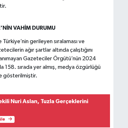
ir.
E’NİN VAHİM DURUMU
Türkiye’nin gerileyen sıralaması ve
ecilerin ağır şartlar altında çalıştığını
 Tanımayan Gazeteciler Örgütü’nün 2024
da 158. sırada yer almış, medya özgürlüğü
 gösterilmiştir.
Gerçeklerini
üle