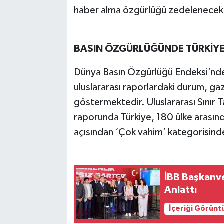
haber alma özgürlüğü zedelenecekt
BASIN ÖZGÜRLÜĞÜNDE TÜRKİY
Dünya Basın Özgürlüğü Endeksi’nde 
uluslararası raporlardaki durum, gazet
göstermektedir. Uluslararası Sınır
raporunda Türkiye, 180 ülke arasın
açısından ‘Çok vahim’ kategorisinde
İBB Başkanvekili Nuri Aslan, Tuzla 
Anlattı
İçeriği Görünt