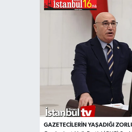
GAZETECİLERİN YAŞADIĞI ZORL