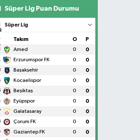
Süper Lig Puan Durumu
Süper Lig
#
Takım
O
P
1
Amed
0
0
2
Erzurumspor FK
0
0
3
Başakşehir
0
0
4
Kocaelispor
0
0
5
Beşiktaş
0
0
6
Eyüpspor
0
0
7
Galatasaray
0
0
8
Çorum FK
0
0
9
Gaziantep FK
0
0