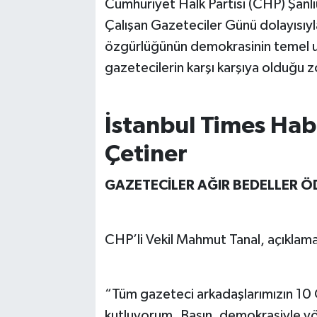
Cumhuriyet Halk Partisi (CHP) Şanlı
Çalışan Gazeteciler Günü dolayısıyla
özgürlüğünün demokrasinin temel un
gazetecilerin karşı karşıya olduğu zo
İstanbul Times Hab
Çetiner
GAZETECİLER AĞIR BEDELLER 
CHP’li Vekil Mahmut Tanal, açıklama
“Tüm gazeteci arkadaşlarımızın 10
kutluyorum. Basın, demokrasiyle yö