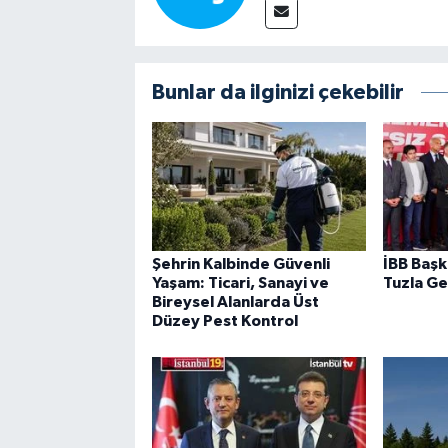
Bunlar da ilginizi çekebilir
Şehrin Kalbinde Güvenli
İBB Başk
Yaşam: Ticari, Sanayi ve
Tuzla Ge
Bireysel Alanlarda Üst
Düzey Pest Kontrol