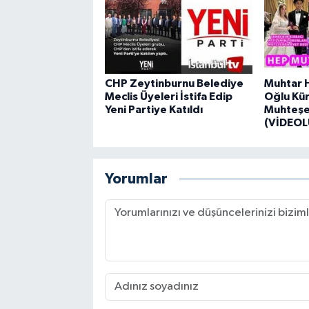
CHP Zeytinburnu Belediye
Muhtar H
Meclis Üyeleri İstifa Edip
Oğlu Kür
Yeni Partiye Katıldı
Muhteşe
(VİDEOL
Yorumlar