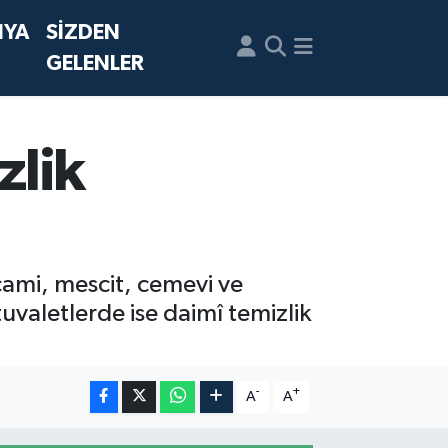
NYA
SİZDEN
GELENLER
zlik
cami, mescit, cemevi ve
tuvaletlerde ise daimî temizlik
-
+
A
A