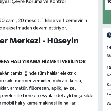
diyesi Çevre Koruma ve Kontrol
1
60 cami, 20 mescit, 1 kilise ve 1 cemevinin
 de aksatmadan devam ettiriyor.
er Merkezi - Hüseyin
1
Ga
DEFA HALI YIKAMA HİZMETİ VERİLİYOR
1
ekân temizliğinde tüm halılar elektrik
Ko
mozaik, mermer zeminler, mihrap, kürsü,
Ka
lar, armatür, flüoresan, aplik, avize,
Ge
veleri ile benzeri eşyalar detaylı bir şekilde
e mobil halı yıkama makinesi ile halılar
Ga