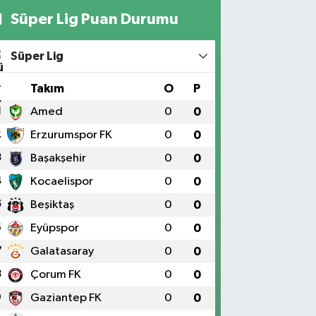
Süper Lig Puan Durumu
Süper Lig
#
Takım
O
P
1
Amed
0
0
2
Erzurumspor FK
0
0
3
Başakşehir
0
0
4
Kocaelispor
0
0
5
Beşiktaş
0
0
6
Eyüpspor
0
0
7
Galatasaray
0
0
8
Çorum FK
0
0
9
Gaziantep FK
0
0