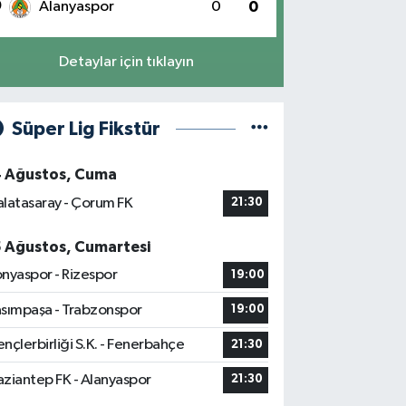
0
Alanyaspor
0
0
Detaylar için tıklayın
Süper Lig Fikstür
4 Ağustos, Cuma
latasaray - Çorum FK
21:30
5 Ağustos, Cumartesi
nyaspor - Rizespor
19:00
sımpaşa - Trabzonspor
19:00
nçlerbirliği S.K. - Fenerbahçe
21:30
ziantep FK - Alanyaspor
21:30