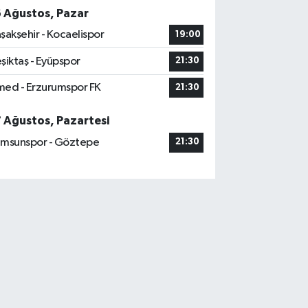
6 Ağustos, Pazar
şakşehir - Kocaelispor
19:00
şiktaş - Eyüpspor
21:30
ed - Erzurumspor FK
21:30
7 Ağustos, Pazartesi
msunspor - Göztepe
21:30