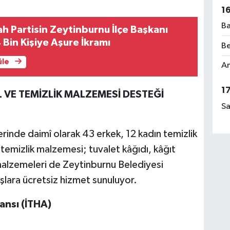
1
Ba
h Partisin Zeytinburnu İlçe Başkanı
 Bin Kişiye Aşure İkramı
Be
üle
Am
1
 VE TEMİZLİK MALZEMESİ DESTEĞİ
Sa
rinde daimî olarak 43 erkek, 12 kadın temizlik
temizlik malzemesi; tuvalet kâğıdı, kâğıt
 malzemeleri de Zeytinburnu Belediyesi
şlara ücretsiz hizmet sunuluyor.
ansı (İTHA)