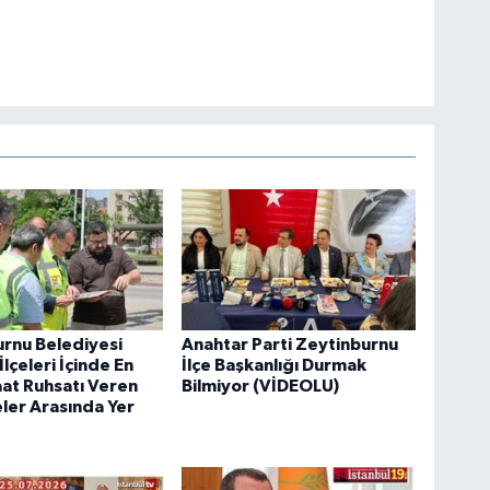
rnu Belediyesi
Anahtar Parti Zeytinburnu
İlçeleri İçinde En
İlçe Başkanlığı Durmak
şaat Ruhsatı Veren
Bilmiyor (VİDEOLU)
ler Arasında Yer