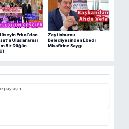
üseyin Erkol’dan
Zeytinburnu
şat’a Uluslararası
Belediyesinden Ebedi
m Bir Düğün
Misafirine Saygı
U)