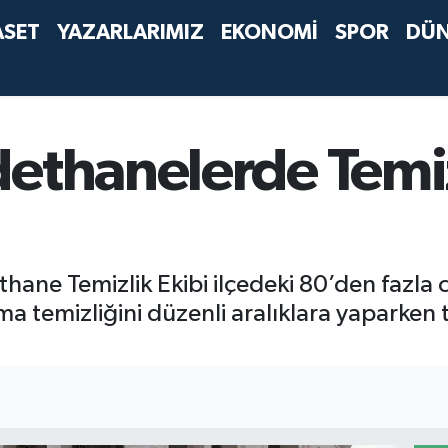
ASET
YAZARLARIMIZ
EKONOMİ
SPOR
DÜ
dethanelerde Temi
hane Temizlik Ekibi ilçedeki 80’den fazla 
ama temizliğini düzenli aralıklara yaparken 