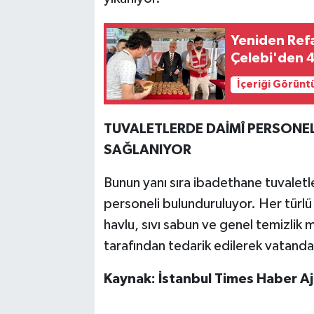
Yeniden Refa
Çelebi'den 4
İçeriği Görünt
TUVALETLERDE DAİMÎ PERSONEL
SAĞLANIYOR
Bunun yanı sıra ibadethane tuvaletle
personeli bulunduruluyor. Her türlü 
havlu, sıvı sabun ve genel temizlik
tarafından tedarik edilerek vatanda
Kaynak: İstanbul Times Haber Aj