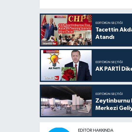
EDITÖRÜN SEÇTIĞI
Tacettin Akd
Atandı
EDITÖRÜN SEÇTIĞI
AK PARTİ Dike
EDITÖRÜN SEÇTIĞI
Zeytinburnu 
Merkezi Geli
EDITÖR HAKKINDA