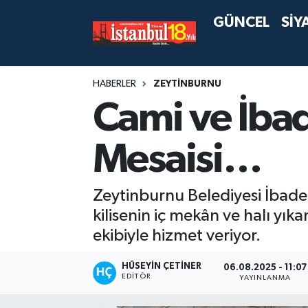
GÜNCEL
SİY
HABERLER
ZEYTİNBURNU
Cami ve İba
Mesaisi…
Zeytinburnu Belediyesi İbadet
kilisenin iç mekân ve halı yık
ekibiyle hizmet veriyor.
HÜSEYIN ÇETINER
06.08.2025 - 11:07
EDITÖR
YAYINLANMA