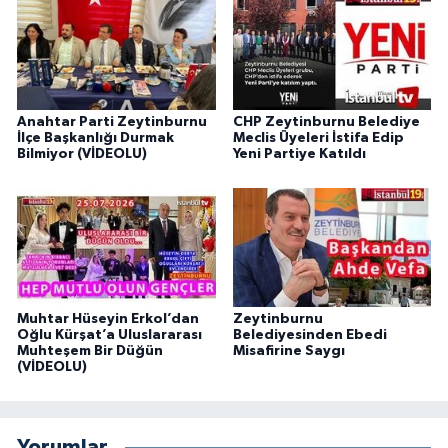
Anahtar Parti Zeytinburnu
CHP Zeytinburnu Belediye
İlçe Başkanlığı Durmak
Meclis Üyeleri İstifa Edip
Bilmiyor (VİDEOLU)
Yeni Partiye Katıldı
Muhtar Hüseyin Erkol’dan
Zeytinburnu
Oğlu Kürşat’a Uluslararası
Belediyesinden Ebedi
Muhteşem Bir Düğün
Misafirine Saygı
(VİDEOLU)
Yorumlar