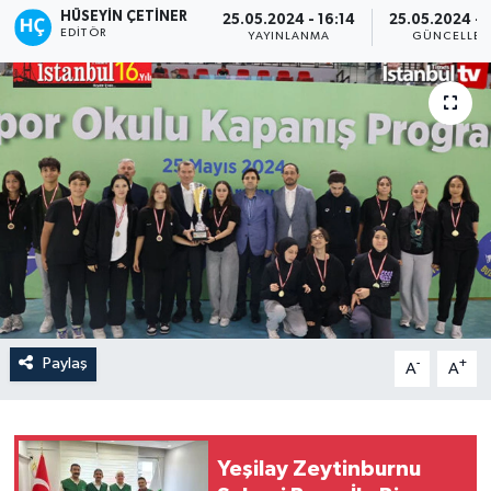
HÜSEYIN ÇETINER
25.05.2024 - 16:14
25.05.2024 - 
EDITÖR
YAYINLANMA
GÜNCELLE
Paylaş
-
+
A
A
Yeşilay Zeytinburnu