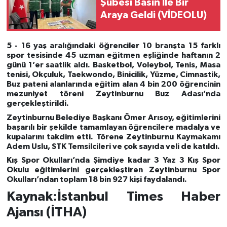
Şubesi Basın İle Bir
Araya Geldi (VİDEOLU)
5 - 16 yaş aralığındaki öğrenciler 10 branşta 15 farklı
spor tesisinde 45 uzman eğitmen eşliğinde haftanın 2
günü 1’er saatlik aldı. Basketbol, Voleybol, Tenis, Masa
tenisi, Okçuluk, Taekwondo, Binicilik, Yüzme, Cimnastik,
Buz pateni alanlarında eğitim alan 4 bin 200 öğrencinin
mezuniyet töreni Zeytinburnu Buz Adası’nda
gerçekleştirildi.
Zeytinburnu Belediye Başkanı Ömer Arısoy, eğitimlerini
başarılı bir şekilde tamamlayan öğrencilere madalya ve
kupalarını takdim etti. Törene Zeytinburnu Kaymakamı
Adem Uslu, STK Temsilcileri ve çok sayıda veli de katıldı.
Kış Spor Okulları’nda Şimdiye kadar 3 Yaz 3 Kış Spor
Okulu eğitimlerini gerçekleştiren Zeytinburnu Spor
Okulları’ndan toplam 18 bin 927 kişi faydalandı.
Kaynak:İstanbul Times Haber
Ajansı (İTHA)