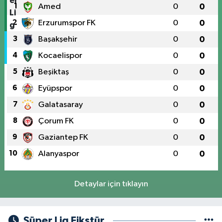
1
Amed
0
0
2
Erzurumspor FK
0
0
3
Başakşehir
0
0
4
Kocaelispor
0
0
5
Beşiktaş
0
0
6
Eyüpspor
0
0
7
Galatasaray
0
0
8
Çorum FK
0
0
9
Gaziantep FK
0
0
10
Alanyaspor
0
0
Detaylar için tıklayın
Süper Lig Fikstür