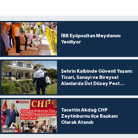
İBB Eyüpsultan Meydanını
Yeniliyor
Şehrin Kalbinde Güvenli Yaşam:
Ticari, Sanayi ve Bireysel
Alanlarda Üst Düzey Pest
Kontrol
Tacettin Akdağ CHP
Zeytinburnu ilçe Başkanı
Olarak Atandı