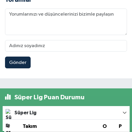
Gönder
Süper Lig Puan Durumu
Süper Lig
#
Takım
O
P