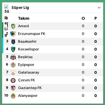
Süper Lig
#
Takım
O
P
1
Amed
0
0
2
Erzurumspor FK
0
0
3
Başakşehir
0
0
4
Kocaelispor
0
0
5
Beşiktaş
0
0
6
Eyüpspor
0
0
7
Galatasaray
0
0
8
Çorum FK
0
0
9
Gaziantep FK
0
0
10
Alanyaspor
0
0