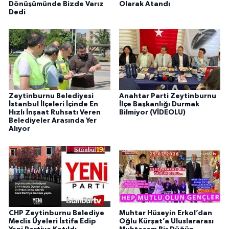
Dönüşümünde Bizde Varız
Olarak Atandı
Dedi
Zeytinburnu Belediyesi
Anahtar Parti Zeytinburnu
İstanbul İlçeleri İçinde En
İlçe Başkanlığı Durmak
Hızlı İnşaat Ruhsatı Veren
Bilmiyor (VİDEOLU)
Belediyeler Arasında Yer
Alıyor
CHP Zeytinburnu Belediye
Muhtar Hüseyin Erkol’dan
Meclis Üyeleri İstifa Edip
Oğlu Kürşat’a Uluslararası