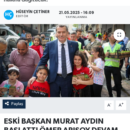
HÜSEYIN ÇETINER
21.05.2025 - 16:09
EDITÖR
YAYINLANMA
Paylaş
-
+
A
A
ESKİ BAŞKAN MURAT AYDIN