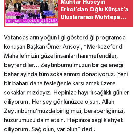
Muhtar Hüseyin
Erkol’dan Oğlu Kürşat’a
Uluslararası Muhteşem
Bir Düğün (VİDEOLU)
Vatandaşların yoğun ilgi gösterdiği programda
konuşan Başkan Ömer Arısoy , “Merkezefendi
Mahalle’mizin güzel insanları hanımefendiler,
beyfendiler… Zeytinburnu’muzun bir geleneği
bahar ayında tüm sokalarımızı donatıyoruz. Yeni
bir baharı daha fesleğenle karşılamak üzere
sokaklarımızdayız. Hepinize hayırlı sağlıklı günler
diliyorum. Her şey gönlünüzce olsun. Allah
Zeytinburnu’muzda birliğimizi, beraberliğimizi,
huzurumuzu daim etsin. Hepinize sağlık afiyet
diliyorum. Sağ olun, var olun” dedi.