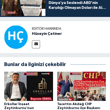
Dünya’ya Seslendi ABD’nin
Karşılığı Olmayan Doları ile Alış
Veriş Yapmayın Dedi
EDITÖR HAKKINDA
Hüseyin Çetiner
Bunlar da ilginizi çekebilir
Erkollar İnşaat
Tacettin Akdağ CHP
Zeytinburnu’nun
Zeytinburnu ilçe Başkanı