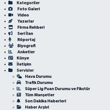
Kategoriler
Foto Galeri
Video
Yazarlar
Firma Rehberi
Seri İlan
Röportaj
Biyografi
Anketler
Künye
İletişim
Servisler
Hava Durumu
Trafik Durumu
Süper Lig Puan Durumu ve Fikstür
Tüm Manşetler
Son Dakika Haberleri
Haber Arşivi