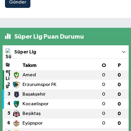
Gönder
Süper Lig Puan Durumu
Süper Lig
#
Takım
O
P
1
Amed
0
0
2
Erzurumspor FK
0
0
3
Başakşehir
0
0
4
Kocaelispor
0
0
5
Beşiktaş
0
0
6
Eyüpspor
0
0