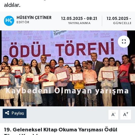
aldılar.
HÜSEYIN ÇETINER
12.05.2025 - 08:21
12.05.2025 - 
EDITÖR
YAYINLANMA
GÜNCELLEM
Paylaş
-
+
A
A
19. Geleneksel Kitap Okuma Yarışması Ödül