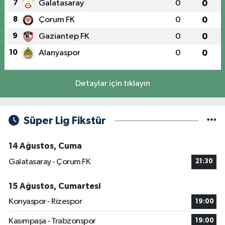
7
Galatasaray
0
0
8
Çorum FK
0
0
9
Gaziantep FK
0
0
10
Alanyaspor
0
0
Detaylar için tıklayın
Süper Lig Fikstür
14 Ağustos, Cuma
Galatasaray - Çorum FK
21:30
15 Ağustos, Cumartesi
Konyaspor - Rizespor
19:00
Kasımpaşa - Trabzonspor
19:00