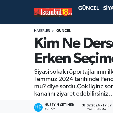
GÜNCEL
SİY
HABERLER
GÜNCEL
Kim Ne Derse
Erken Seçime
Siyasi sokak röportajlarının i
Temmuz 2024 tarihinde Pendik
mu? diye sordu.Çok ilginç son
kanalını ziyaret edebilirsiniz
HÜSEYIN ÇETINER
31.07.2024 - 17:57
EDITÖR
YAYINLANMA