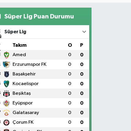
Süper Lig Puan Durumu
Süper Lig
#
Takım
O
P
1
Amed
0
0
2
Erzurumspor FK
0
0
3
Başakşehir
0
0
4
Kocaelispor
0
0
5
Beşiktaş
0
0
6
Eyüpspor
0
0
7
Galatasaray
0
0
8
Çorum FK
0
0