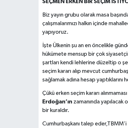
SEÇMEN ERKEN BİR SEÇİM İSTİY
Biz yayın grubu olarak masa başınd
çalışmalarımızı halkın içinde mahal
yapıyoruz.
İşte Ülkenin şu an en öncelikle gü
hükümete mensup bir çok siyasetçin
şartları kendi lehlerine düzeltip o ş
seçim kararı alıp mevcut cumhurbaş
sağlamak adına hesap yaptıklarını he
Çükü erken seçim kararı alınmaması
Erdoğan’ın
zamanında yapılacak o
bir kuraldır.
Cumhurbaşkanı talep eder,TBMM’i 360