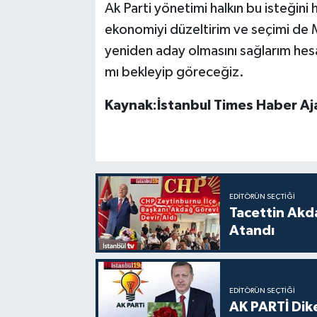
Ak Parti yönetimi halkın bu isteğini
ekonomiyi düzeltirim ve seçimi de
yeniden aday olmasını sağlarım hes
mı bekleyip göreceğiz.
Kaynak:İstanbul Times Haber A
EDITÖRÜN SEÇTIĞI
Tacettin Akd
Atandı
EDITÖRÜN SEÇTIĞI
AK PARTİ Dike