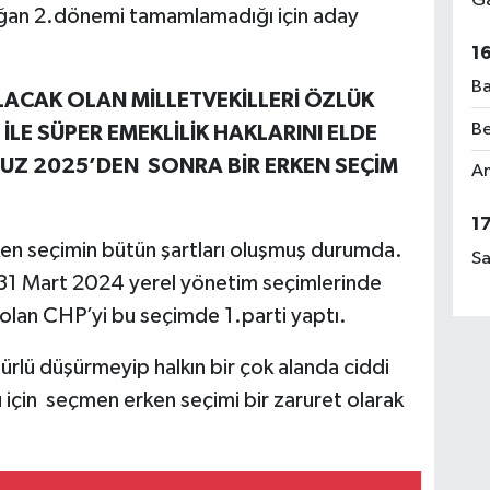
Ga
an 2.dönemi tamamlamadığı için aday
1
Ba
LACAK OLAN MİLLETVEKİLLERİ ÖZLÜK
Be
 İLE SÜPER EMEKLİLİK HAKLARINI ELDE
MUZ 2025’DEN SONRA BİR ERKEN SEÇİM
Am
1
ken seçimin bütün şartları oluşmuş durumda.
Sa
n 31 Mart 2024 yerel yönetim seçimlerinde
lan CHP’yi bu seçimde 1.parti yaptı.
türlü düşürmeyip halkın bir çok alanda ciddi
için seçmen erken seçimi bir zaruret olarak