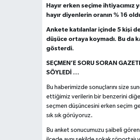
Hayır erken seçime ihtiyacımız yo
hayır diyenlerin oranın % 16 old
Ankete katılanlar içinde 5 kişi d
düşüce ortaya koymadı. Bu da ka
gösterdi.
SEÇMEN’E SORU SORAN GAZETEC
SÖYLEDİ …
Bu haberimizde sonuçlarını size s
ettiğimiz verilerin bir benzerini d
seçmen düşüncesini erken seçim ger
sık sık görüyoruz.
Bu anket sonucumuzu şaibeli gören 
ilçede aynı şekilde sokak röportajı