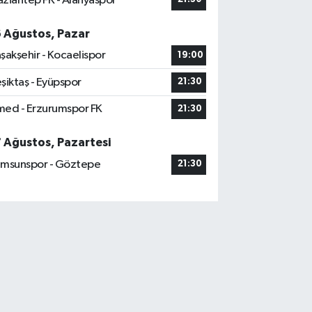
ziantep FK - Alanyaspor
6 Ağustos, Pazar
şakşehir - Kocaelispor
19:00
şiktaş - Eyüpspor
21:30
ed - Erzurumspor FK
21:30
7 Ağustos, Pazartesi
msunspor - Göztepe
21:30