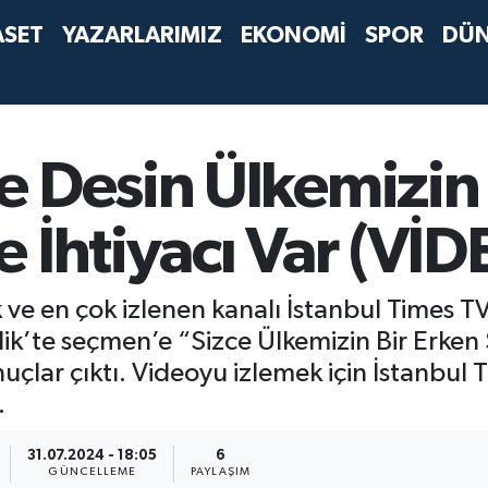
ASET
YAZARLARIMIZ
EKONOMİ
SPOR
DÜ
 Desin Ülkemizin 
 İhtiyacı Var (Vİ
lk ve en çok izlenen kanalı İstanbul Times
’te seçmen’e “Sizce Ülkemizin Bir Erken S
uçlar çıktı. Videoyu izlemek için İstanbul
…
31.07.2024 - 18:05
6
GÜNCELLEME
PAYLAŞIM