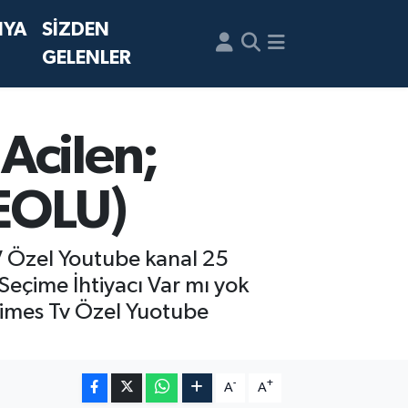
NYA
SİZDEN
GELENLER
Acilen;
DEOLU)
 TV Özel Youtube kanal 25
eçime İhtiyacı Var mı yok
 Times Tv Özel Yuotube
-
+
A
A