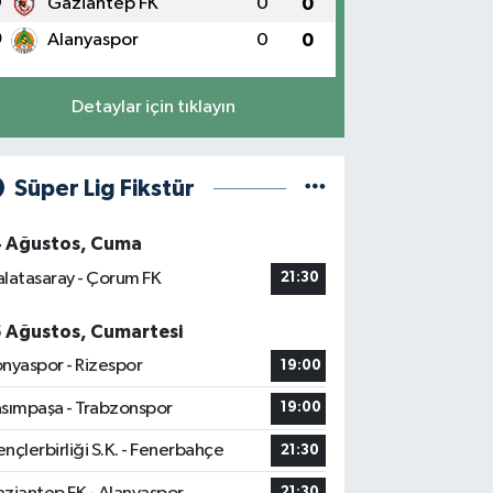
9
Gaziantep FK
0
0
0
Alanyaspor
0
0
Detaylar için tıklayın
Süper Lig Fikstür
4 Ağustos, Cuma
latasaray - Çorum FK
21:30
5 Ağustos, Cumartesi
nyaspor - Rizespor
19:00
sımpaşa - Trabzonspor
19:00
nçlerbirliği S.K. - Fenerbahçe
21:30
21:30