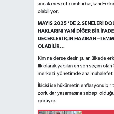
ancak mevcut cumhurbaşkanı Erdoğ
olabiliyor.
MAYIS 2025 ‘DE 2.SENELERİ DO
HAKLARINI YANİ DİĞER BİR İFADE
DECEKLERİ İÇİN HAZİRAN –TEM
OLABİLİR…
Kim ne derse desin şu an ülkede er
İlk olarak yapılan en son seçim ola
merkezi yönetimde ana muhalefet o
İkicisi ise hükümetin enflasyonu bir 
zorluklar yaşamasına sebep olduğu 
görüyor.