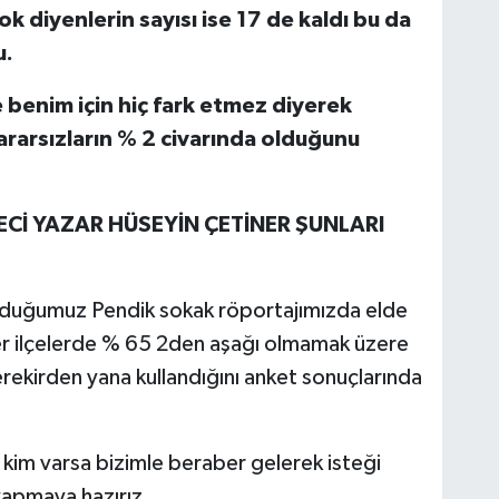
k diyenlerin sayısı ise 17 de kaldı bu da
u.
e benim için hiç fark etmez diyerek
rarsızların % 2 civarında olduğunu
İ YAZAR HÜSEYİN ÇETİNER ŞUNLARI
unduğumuz Pendik sokak röportajımızda elde
iğer ilçelerde % 65 2den aşağı olmamak üzere
ekirden yana kullandığını anket sonuçlarında
kim varsa bizimle beraber gelerek isteği
 yapmaya hazırız.