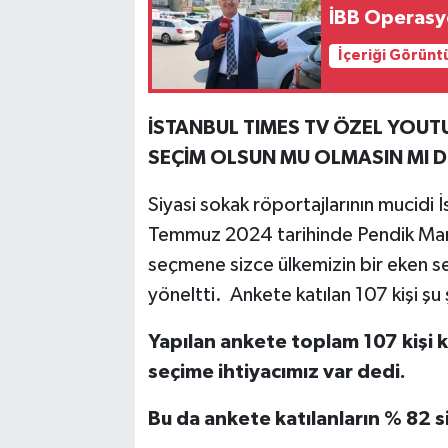
İBB Operasyo
İçeriği Görünt
İSTANBUL TIMES TV ÖZEL YOUTU
SEÇİM OLSUN MU OLMASIN MI Dİ
Siyasi sokak röportajlarının mucidi
Temmuz 2024 tarihinde Pendik Mar
seçmene sizce ülkemizin bir eken s
yöneltti.
Ankete katılan 107 kişi şu
Yapılan ankete toplam 107 kişi k
seçime ihtiyacımız var dedi.
Bu da ankete katılanların % 82 s