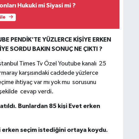
nları Hukuki mi Siyasi mi ?
üle
BE PENDİK’TE YÜZLERCE KİŞİYE ERKEN
YE SORDU BAKIN SONUÇ NE ÇIKTI ?
 İstanbul Times Tv Özel Youtube kanalı 25
maray karşısındaki caddede yüzlerce
eçime ihtiyaç var mı yok mu sorusunu
 şekilde cevap verdi.
atıldı. Bunlardan 85 kişi Evet erken
i erken seçim istediğini ortaya koydu.