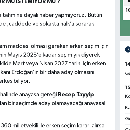
OR MU İSTEMİYOR MU ?
1
a tahmine dayalı haber yapmıyoruz. Bütün
lede ,caddede ve sokakta halk’a sorarak
ndem maddesi olması gereken erken seçim için
in Mayıs 2028’e kadar seçim yık diyerek
ekilde Mart veya Nisan 2027 tarihi için erken
1
kanı Erdoğan’ın bir daha aday olmasını
Ga
rkes biliyor.
1
 halinde anayasa gereği
Recep Tayyip
Ko
lan bir seçimde aday olamayacağı anayasal
Ka
Ge
 milletvekili ile erken seçim kararı alırsa