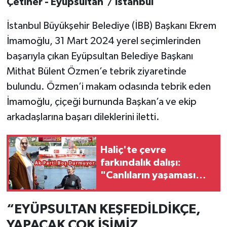
Çetiner - Eyüpsultan / İstanbul
İstanbul Büyükşehir Belediye (İBB) Başkanı Ekrem
İmamoğlu, 31 Mart 2024 yerel seçimlerinden
başarıyla çıkan Eyüpsultan Belediye Başkanı
Mithat Bülent Özmen’e tebrik ziyaretinde
bulundu. Özmen’i makam odasında tebrik eden
İmamoğlu, çiçeği burnunda Başkan’a ve ekip
arkadaşlarına başarı dileklerini iletti.
Haliç'te çevre
farkındalık dalışı:
"Canlıların yaşaması
asla mümkün değil”
“EYÜPSULTAN KEŞFEDİLDİKÇE,
YAPACAK ÇOK İŞİMİZ