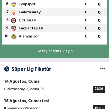
6
Eyüpspor
0
0
7
Galatasaray
0
0
8
Çorum FK
0
0
9
Gaziantep FK
0
0
10
Alanyaspor
0
0
Detaylar için tıklayın
Süper Lig Fikstür
14 Ağustos, Cuma
Galatasaray - Çorum FK
21:30
15 Ağustos, Cumartesi
Konyaspor - Rizespor
19:00