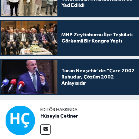
Yad Edildi
MHP Zeytinburnu İlçe Teşkilatı
Görkemli Bir Kongre Yaptı
Turan Nevşehir’de:"Çare 2002
Ruhudur, Çözüm 2002
Anlayışıdır
EDITÖR HAKKINDA
Hüseyin Çetiner