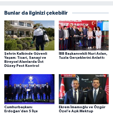
Bunlar da ilginizi çekebilir
Şehrin Kalbinde Güvenli
İBB Başkanvekili Nuri Aslan,
Yaşam: Ticari, Sanayi ve
Tuzla Gerçeklerini Anlattı
Bireysel Alanlarda Üst
Düzey Pest Kontrol
Cumhurbaşkanı
Ekrem İmamoğlu ve Özgür
Erdoğan’dan 5 İlçe
Özel’e Açık Mektup