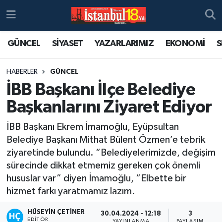
GÜNCEL
SİYASET
YAZARLARIMIZ
EKONOMİ
S
HABERLER
GÜNCEL
İBB Başkanı İlçe Belediye
Başkanlarını Ziyaret Ediyor
İBB Başkanı Ekrem İmamoğlu, Eyüpsultan
Belediye Başkanı Mithat Bülent Özmen’e tebrik
ziyaretinde bulundu. “Belediyelerimizde, değişim
sürecinde dikkat etmemiz gereken çok önemli
hususlar var” diyen İmamoğlu, “Elbette bir
hizmet farkı yaratmamız lazım.
HÜSEYIN ÇETINER
30.04.2024 - 12:18
3
EDITÖR
YAYINLANMA
PAYLAŞIM