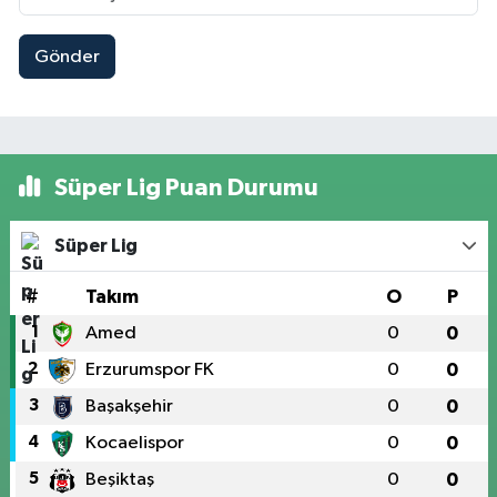
Gönder
Süper Lig Puan Durumu
Süper Lig
#
Takım
O
P
1
Amed
0
0
2
Erzurumspor FK
0
0
3
Başakşehir
0
0
4
Kocaelispor
0
0
5
Beşiktaş
0
0