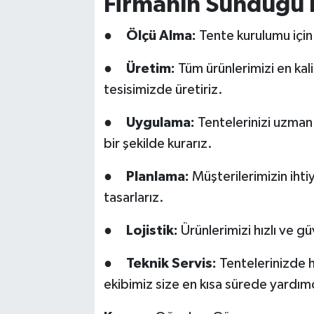
Firmanın Sunduğu 
●
Ölçü Alma:
Tente kurulumu için ge
●
Üretim:
Tüm ürünlerimizi en kal
tesisimizde üretiriz.
●
Uygulama:
Tentelerinizi uzman 
bir şekilde kurarız.
●
Planlama:
Müşterilerimizin iht
tasarlarız.
●
Lojistik:
Ürünlerimizi hızlı ve gü
●
Teknik Servis:
Tentelerinizde h
ekibimiz size en kısa sürede yardımc