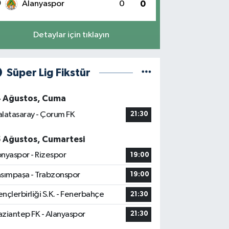
0
Alanyaspor
0
0
Detaylar için tıklayın
Süper Lig Fikstür
4 Ağustos, Cuma
latasaray - Çorum FK
21:30
5 Ağustos, Cumartesi
nyaspor - Rizespor
19:00
sımpaşa - Trabzonspor
19:00
nçlerbirliği S.K. - Fenerbahçe
21:30
ziantep FK - Alanyaspor
21:30