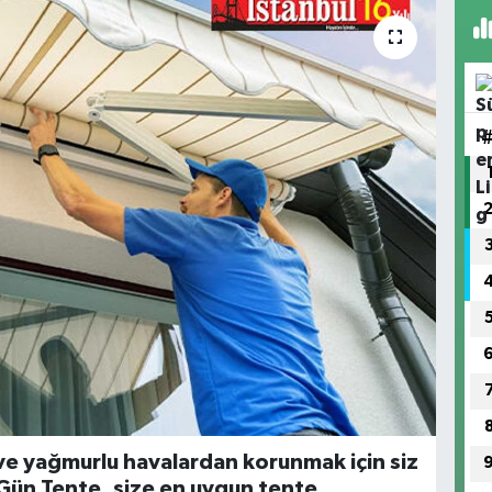
 ve yağmurlu havalardan korunmak için siz
Gün Tente,
size en uygun tente