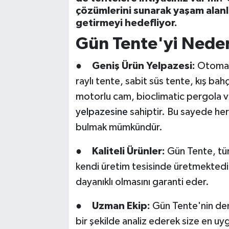
çözümlerini sunarak yaşam alanla
getirmeyi hedefliyor.
Gün Tente'yi Neden
●
Geniş Ürün Yelpazesi:
Otomati
raylı tente, sabit süs tente, kış bahçe
motorlu cam, bioclimatic pergola ve
yelpazesine
sahiptir. Bu sayede her
bulmak mümkündür.
●
Kaliteli Ürünler:
Gün Tente, tüm 
kendi üretim tesisinde üretmektedi
dayanıklı olmasını garanti eder.
●
Uzman Ekip:
Gün Tente'nin dene
bir şekilde analiz ederek size en u