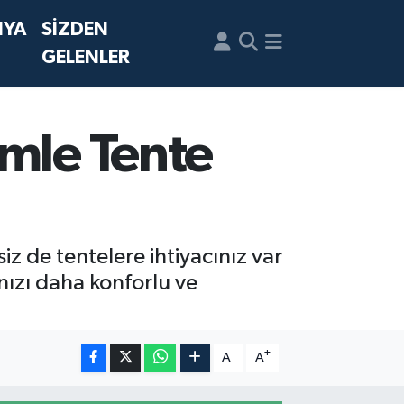
NYA
SİZDEN
GELENLER
imle Tente
z de tentelere ihtiyacınız var
nızı daha konforlu ve
-
+
A
A