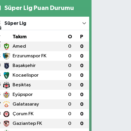
Süper Lig Puan Durumu
Süper Lig
#
Takım
O
P
1
Amed
0
0
2
Erzurumspor FK
0
0
3
Başakşehir
0
0
4
Kocaelispor
0
0
5
Beşiktaş
0
0
6
Eyüpspor
0
0
7
Galatasaray
0
0
8
Çorum FK
0
0
9
Gaziantep FK
0
0