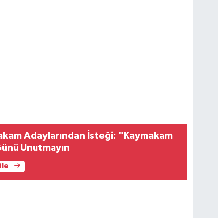
akam Adaylarından İsteği: "Kaymakam
Günü Unutmayın
üle