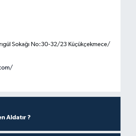
arıgül Sokağı No:30-32/23 Küçükçekmece/
.com/
n Aldatır ?