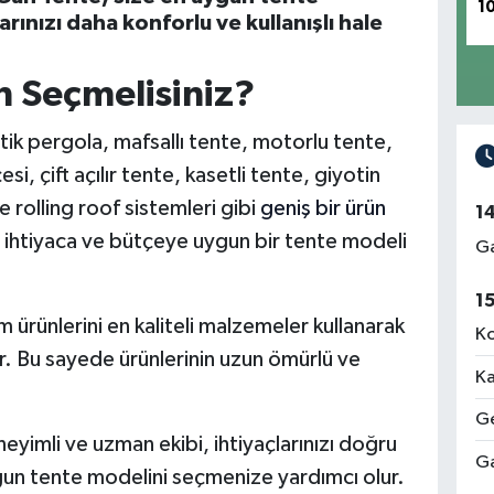
1
rınızı daha konforlu ve kullanışlı hale
 Seçmelisiniz?
k pergola, mafsallı tente, motorlu tente,
si, çift açılır tente, kasetli tente, giyotin
 rolling roof sistemleri gibi
geniş bir ürün
1
 ihtiyaca ve bütçeye uygun bir tente modeli
Ga
1
ürünlerini en kaliteli malzemeler kullanarak
Ko
r. Bu sayede ürünlerinin uzun ömürlü ve
Ka
Ge
yimli ve uzman ekibi, ihtiyaçlarınızı doğru
Ga
ygun tente modelini seçmenize yardımcı olur.