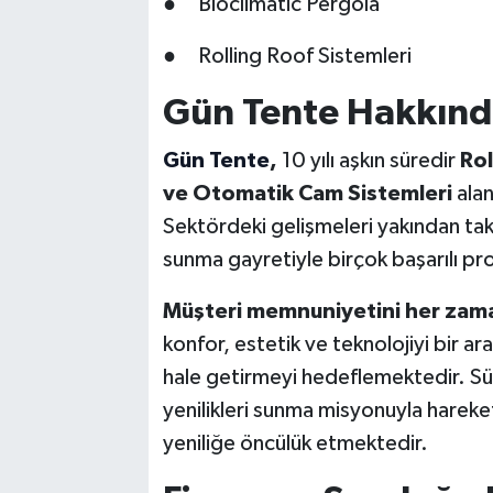
● Bioclimatic Pergola
● Rolling Roof Sistemleri
Gün Tente Hakkınd
Gün Tente
,
10 yılı aşkın süredir
Rol
ve Otomatik Cam Sistemleri
alan
Sektördeki gelişmeleri yakından taki
sunma gayretiyle birçok başarılı pro
Müşteri memnuniyetini her zama
konfor, estetik ve teknolojiyi bir ar
hale getirmeyi hedeflemektedir. Sür
yenilikleri sunma misyonuyla harek
yeniliğe öncülük etmektedir.