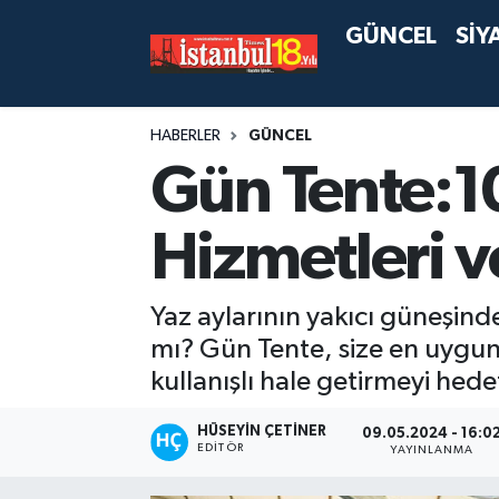
GÜNCEL
SİY
HABERLER
GÜNCEL
Gün Tente:10
Hizmetleri v
Yaz aylarının yakıcı güneşind
mı? Gün Tente, size en uygun
kullanışlı hale getirmeyi hedef
HÜSEYIN ÇETINER
09.05.2024 - 16:0
EDITÖR
YAYINLANMA