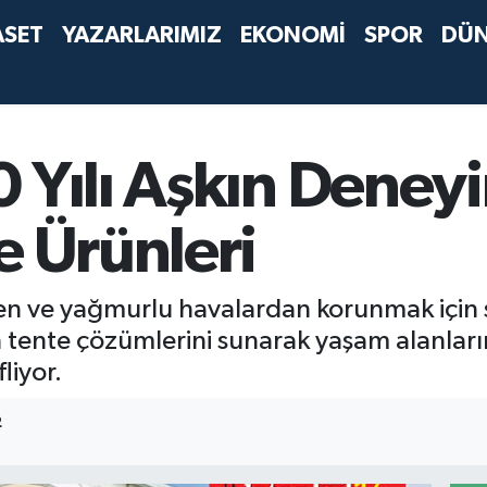
ASET
YAZARLARIMIZ
EKONOMİ
SPOR
DÜ
 Yılı Aşkın Deney
e Ürünleri
en ve yağmurlu havalardan korunmak için si
 tente çözümlerini sunarak yaşam alanları
liyor.
2