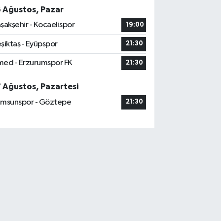
6 Ağustos, Pazar
şakşehir - Kocaelispor
19:00
şiktaş - Eyüpspor
21:30
ed - Erzurumspor FK
21:30
7 Ağustos, Pazartesi
msunspor - Göztepe
21:30