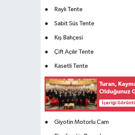
● Raylı Tente
● Sabit Süs Tente
● Kış Bahçesi
● Çift Açılır Tente
● Kasetli Tente
Turan, Kaym
Olduğunuz 
İçeriği Görünt
● Giyotin Motorlu Cam