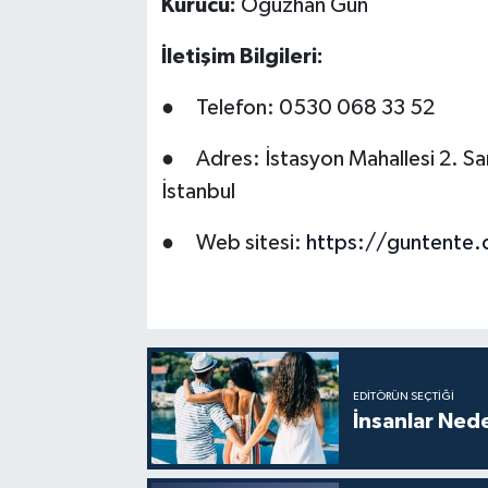
Kurucu:
Oğuzhan Gün
İletişim Bilgileri:
● Telefon: 0530 068 33 52
● Adres: İstasyon Mahallesi 2. S
İstanbul
● Web sitesi:
https://guntente
EDITÖRÜN SEÇTIĞI
İnsanlar Nede