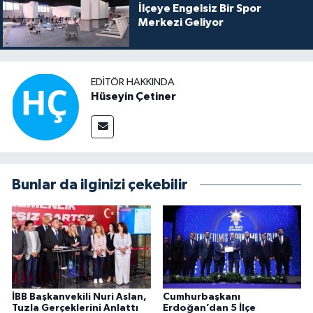
İlçeye Engelsiz Bir Spor
Merkezi Geliyor
EDITÖR HAKKINDA
Hüseyin Çetiner
Bunlar da ilginizi çekebilir
İBB Başkanvekili Nuri Aslan,
Cumhurbaşkanı
Tuzla Gerçeklerini Anlattı
Erdoğan’dan 5 İlçe