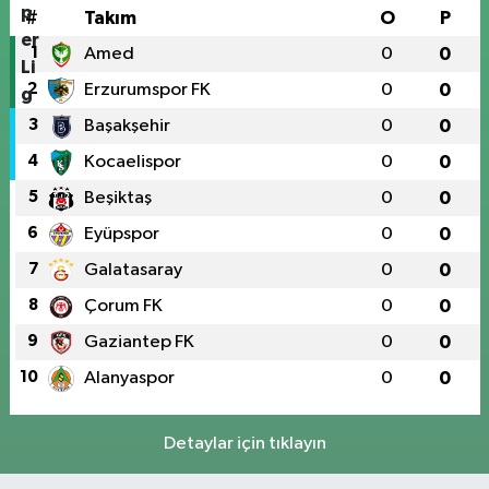
#
Takım
O
P
1
Amed
0
0
2
Erzurumspor FK
0
0
3
Başakşehir
0
0
4
Kocaelispor
0
0
5
Beşiktaş
0
0
6
Eyüpspor
0
0
7
Galatasaray
0
0
8
Çorum FK
0
0
9
Gaziantep FK
0
0
10
Alanyaspor
0
0
Detaylar için tıklayın