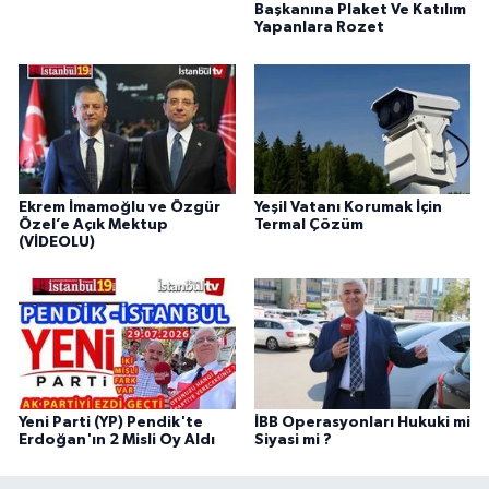
Başkanına Plaket Ve Katılım
Yapanlara Rozet
Ekrem İmamoğlu ve Özgür
Yeşil Vatanı Korumak İçin
Özel’e Açık Mektup
Termal Çözüm
(VİDEOLU)
Yeni Parti (YP) Pendik'te
İBB Operasyonları Hukuki mi
Erdoğan'ın 2 Misli Oy Aldı
Siyasi mi ?