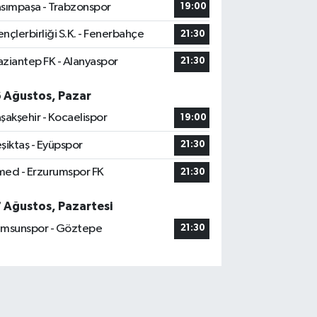
sımpaşa - Trabzonspor
19:00
nçlerbirliği S.K. - Fenerbahçe
21:30
ziantep FK - Alanyaspor
21:30
6 Ağustos, Pazar
şakşehir - Kocaelispor
19:00
şiktaş - Eyüpspor
21:30
ed - Erzurumspor FK
21:30
7 Ağustos, Pazartesi
msunspor - Göztepe
21:30