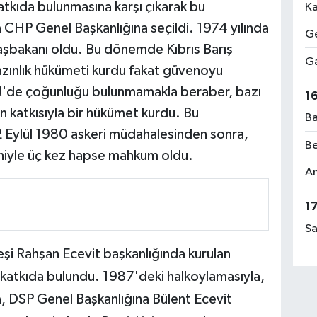
tkıda bulunmasına karşı çıkarak bu
Ka
 CHP Genel Başkanlığına seçildi. 1974 yılında
Ge
şbakanı oldu. Bu dönemde Kıbrıs Barış
Ga
azınlık hükümeti kurdu fakat güvenoyu
M'de çoğunluğu bulunmamakla beraber, bazı
1
in katkısıyla bir hükümet kurdu. Bu
Ba
2 Eylül 1980 askeri müdahalesinden sonra,
Be
deniyle üç kez hapse mahkum oldu.
Am
1
Sa
eşi Rahşan Ecevit başkanlığında kurulan
 katkıda bulundu. 1987'deki halkoylamasıyla,
a, DSP Genel Başkanlığına Bülent Ecevit