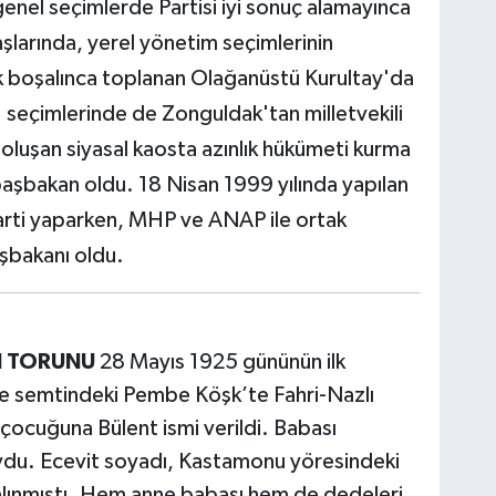
 genel seçimlerde Partisi iyi sonuç alamayınca
şlarında, yerel yönetim seçimlerinin
lık boşalınca toplanan Olağanüstü Kurultay'da
 seçimlerinde de Zonguldak'tan milletvekili
oluşan siyasal kaosta azınlık hükümeti kurma
e başbakan oldu. 18 Nisan 1999 yılında yapılan
parti yaparken, MHP ve ANAP ile ortak
şbakanı oldu.
N TORUNU
28 Mayıs 1925 gününün ilk
me semtindeki Pembe Köşk’te Fahri-Nazlı
 çocuğuna Bülent ismi verildi. Babası
uydu. Ecevit soyadı, Kastamonu yöresindeki
 alınmıştı. Hem anne babası hem de dedeleri