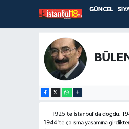
GÜNCEL
SİY
BÜLEN
1925'te İstanbul'da doğdu. 1944
1944'te çalışma yaşamına girdikten