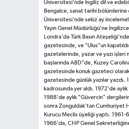
Üniversitesi'nde İngiliz dil ve edeb
Bengalce, sanat tarihi bölümlerin
Üniversitesi'nde sekiz ay incelem
Yayın Genel Müdürlüğü'ne İngilizce
Londra'da Türk Basın Ateşeliği'nde
gazetesinde, ve "Ulus"un kapatıldığ
gazetelerinde, yazar ve yazı işleri
başlarında ABD"de, Kuzey Carolin
gazetesinde konuk gazeteci olarak
gazetesinde günlük yazılar yazdı. 1
kadrosunda yer aldı. 1972'de aylık 
1988'de aylık "Güvercin" dergileri
sonra Zonguldak'tan Cumhuriyet Hal
Kurucu Meclis üyeliği yaptı. 1961-65
1966'da, CHP Genel Sekreterliğine g