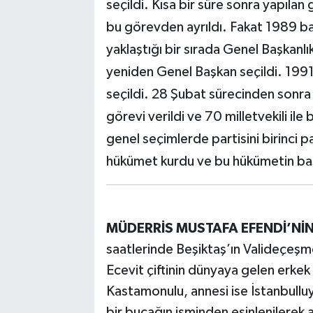
seçildi. Kısa bir süre sonra yapılan
bu görevden ayrıldı. Fakat 1989 ba
yaklaştığı bir sırada Genel Başkan
yeniden Genel Başkan seçildi. 1991
seçildi. 28 Şubat sürecinden sonra 
görevi verildi ve 70 milletvekili il
genel seçimlerde partisini birinci 
hükümet kurdu ve bu hükümetin ba
MÜDERRİS MUSTAFA EFENDİ’Nİ
saatlerinde Beşiktaş’ın Valideçeş
Ecevit çiftinin dünyaya gelen erkek
Kastamonulu, annesi ise İstanbull
bir bucağın isminden esinlenilerek