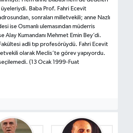
üyeleriydi. Baba Prof. Fahri Ecevit
drosundan, sonraları milletvekili; anne Nazlı
desi ise Osmanlı ulemasından müderris
ise Alay Kumandanı Mehmet Emin Bey’di.
akültesi adli tıp profesörüydü. Fahri Ecevit
tvekili olarak Meclis’te görev yapıyordu.
seçilemedi. (13 Ocak 1999-Fuat