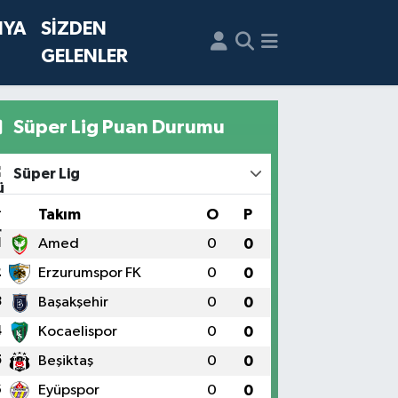
NYA
SİZDEN
GELENLER
Süper Lig Puan Durumu
Süper Lig
#
Takım
O
P
1
Amed
0
0
2
Erzurumspor FK
0
0
3
Başakşehir
0
0
4
Kocaelispor
0
0
5
Beşiktaş
0
0
6
Eyüpspor
0
0