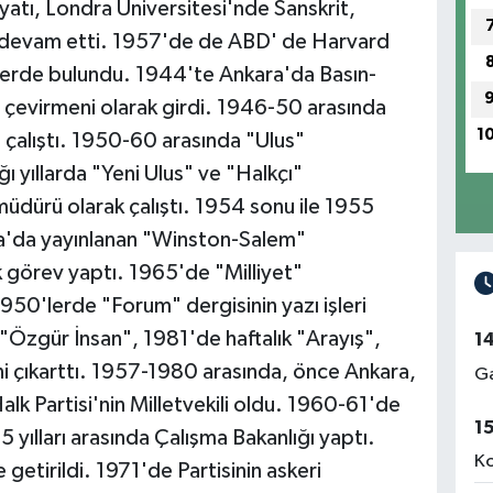
iyatı, Londra Üniversitesi'nde Sanskrit,
e devam etti. 1957'de de ABD' de Harvard
elerde bulundu. 1944'te Ankara'da Basın-
 çevirmeni olarak girdi. 1946-50 arasında
1
 çalıştı. 1950-60 arasında "Ulus"
ı yıllarda "Yeni Ulus" ve "Halkçı"
 müdürü olarak çalıştı. 1954 sonu ile 1955
a'da yayınlanan "Winston-Salem"
 görev yaptı. 1965'de "Milliyet"
950'lerde "Forum" dergisinin yazı işleri
"Özgür İnsan", 1981'de haftalık "Arayış",
1
ni çıkarttı. 1957-1980 arasında, önce Ankara,
Ga
k Partisi'nin Milletvekili oldu. 1960-61'de
1
 yılları arasında Çalışma Bakanlığı yaptı.
Ko
etirildi. 1971'de Partisinin askeri