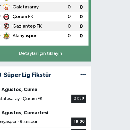
7
Galatasaray
0
0
8
Çorum FK
0
0
9
Gaziantep FK
0
0
0
Alanyaspor
0
0
Detaylar için tıklayın
Süper Lig Fikstür
4 Ağustos, Cuma
latasaray - Çorum FK
21:30
5 Ağustos, Cumartesi
nyaspor - Rizespor
19:00