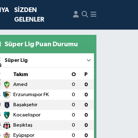
NYA
SİZDEN
GELENLER
Süper Lig Puan Durumu
Süper Lig
#
Takım
O
P
1
Amed
0
0
2
Erzurumspor FK
0
0
3
Başakşehir
0
0
4
Kocaelispor
0
0
5
Beşiktaş
0
0
6
Eyüpspor
0
0