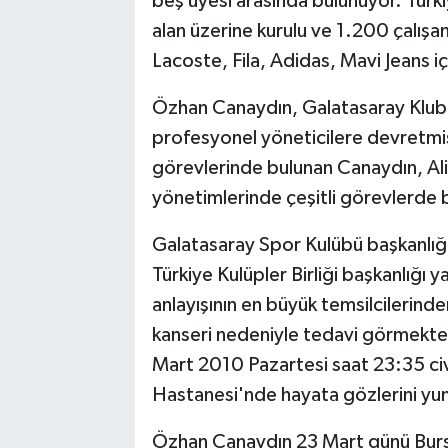
beş üyesi arasında bulunuyor. Türk
alan üzerine kurulu ve 1.200 çalışa
Lacoste, Fila, Adidas, Mavi Jeans iç
Özhan Canaydın, Galatasaray Klubü 
profesyonel yöneticilere devretmiş
görevlerinde bulunan Canaydın, Ali
yönetimlerinde çeşitli görevlerde 
Galatasaray Spor Kulübü başkanlığ
Türkiye Kulüpler Birliği başkanlığı 
anlayışının en büyük temsilcilerinde
kanseri nedeniyle tedavi görmekte 
Mart 2010 Pazartesi saat 23:35 ci
Hastanesi'nde hayata gözlerini y
Özhan Canaydın 23 Mart günü Bursa’