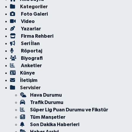
Kategoriler
Foto Galeri
Video
Yazarlar
Firma Rehberi
Seri İlan
Röportaj
Biyografi
Anketler
Künye
İletişim
Servisler
Hava Durumu
Trafik Durumu
Süper Lig Puan Durumu ve Fikstür
Tüm Manşetler
Son Dakika Haberleri
Haber Arşivi