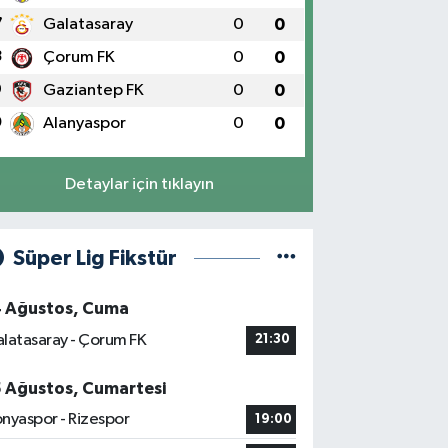
7
Galatasaray
0
0
8
Çorum FK
0
0
9
Gaziantep FK
0
0
0
Alanyaspor
0
0
Detaylar için tıklayın
Süper Lig Fikstür
4 Ağustos, Cuma
latasaray - Çorum FK
21:30
5 Ağustos, Cumartesi
nyaspor - Rizespor
19:00