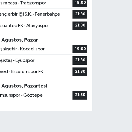
sımpaşa - Trabzonspor
19:00
nçlerbirliği S.K. - Fenerbahçe
21:30
ziantep FK - Alanyaspor
21:30
6 Ağustos, Pazar
şakşehir - Kocaelispor
19:00
şiktaş - Eyüpspor
21:30
ed - Erzurumspor FK
21:30
7 Ağustos, Pazartesi
msunspor - Göztepe
21:30