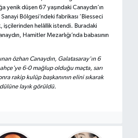
ığa yenik düşen 67 yaşındaki Canaydın’ın
Sanayi Bölgesi’ndeki fabrikası ’Biesseci
, işçilerinden helâllik istendi. Buradaki
anaydın, Hamitler Mezarlığı’nda babasının
nınan özhan Canaydın, Galatasaray'ın 6
bahçe'ye 6-0 mağlup olduğu maçta, sarı
onra rakip kulüp başkanının elini sıkarak
ödülüne layık görüldü.