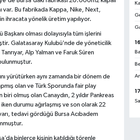
iye'de Bursa'daki fabrikası 20.000m2 kapalı
Ka
nı var. Bu fabrikada Kappa, Nike, Next,
Ge
in ihracata yönelik üretim yapılıyor.
Ga
Başkanı olması dolayısıyla tüm işlerini
1
tir. Galatasaray Kulubü'nde de yöneticilik
 Tanrıyar, Alp Yalman ve Faruk Süren
Ba
bulunmuştur.
Be
ını yürütürken aynı zamanda bir dönem de
Am
yapmış olan ve Türk Sporunda fair play
1
n biri olmuş olan Canaydın, 2 yıldır Pankreas
Sa
iken durumu ağırlaşmış ve son olarak 22
varı, tedavi gördüğü Bursa Acıbadem
ummuştur.
da binlerce kişinin katıldığı törenle