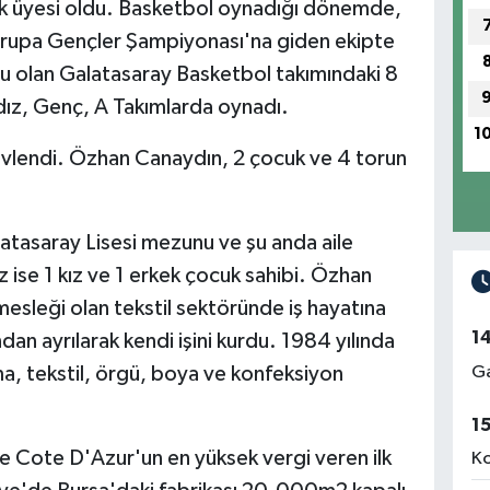
çük üyesi oldu. Basketbol oynadığı dönemde,
Avrupa Gençler Şampiyonası'na giden ekipte
u olan Galatasaray Basketbol takımındaki 8
ldız, Genç, A Takımlarda oynadı.
1
evlendi. Özhan Canaydın, 2 çocuk ve 4 torun
atasaray Lisesi mezunu ve şu anda aile
z ise 1 kız ve 1 erkek çocuk sahibi. Özhan
esleği olan tekstil sektöründe iş hayatına
1
dan ayrılarak kendi işini kurdu. 1984 yılında
Ga
ma, tekstil, örgü, boya ve konfeksiyon
1
ote D'Azur'un en yüksek vergi veren ilk
Ko