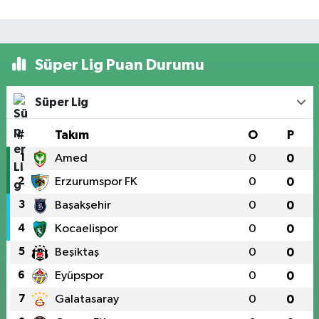
Süper Lig Puan Durumu
Süper Lig
#
Takım
O
P
1
Amed
0
0
2
Erzurumspor FK
0
0
3
Başakşehir
0
0
4
Kocaelispor
0
0
5
Beşiktaş
0
0
6
Eyüpspor
0
0
7
Galatasaray
0
0