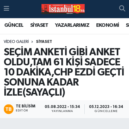
GÜNCEL
SİYASET
YAZARLARIMIZ
EKONOMİ
S
VIDEO GALERI
SIYASET
SEÇİM ANKETİ GİBİ ANKET
OLDU,TAM 61 KİŞİ SADECE
10 DAKİKA,CHP EZDİ GEÇTİ
SONUNA KADAR
İZLE(SAYAÇLI)
TE BILISIM
05.08.2022 - 15:34
05.12.2023 - 16:34
EDITÖR
YAYINLANMA
GÜNCELLEME