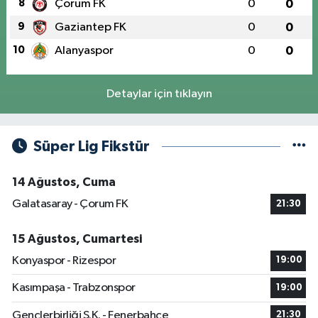
8
Çorum FK
0
0
9
Gaziantep FK
0
0
10
Alanyaspor
0
0
Detaylar için tıklayın
Süper Lig Fikstür
14 Ağustos, Cuma
Galatasaray - Çorum FK
21:30
15 Ağustos, Cumartesi
Konyaspor - Rizespor
19:00
Kasımpaşa - Trabzonspor
19:00
Gençlerbirliği S.K. - Fenerbahçe
21:30