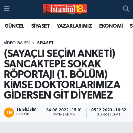
GÜNCEL
SİYASET
YAZARLARIMIZ
EKONOMİ
S
VIDEO GALERI
SIYASET
(SAYAÇLI SEÇİM ANKETİ)
SANCAKTEPE SOKAK
RÖPORTAJI (1. BÖLÜM)
KİMSE DOKTORLARIMIZA
GİDERSEN GİT DİYEMEZ
TE BILISIM
24.08.2022 - 15:01
05.12.2023 - 16:32
EDITÖR
YAYINLANMA
GÜNCELLEME