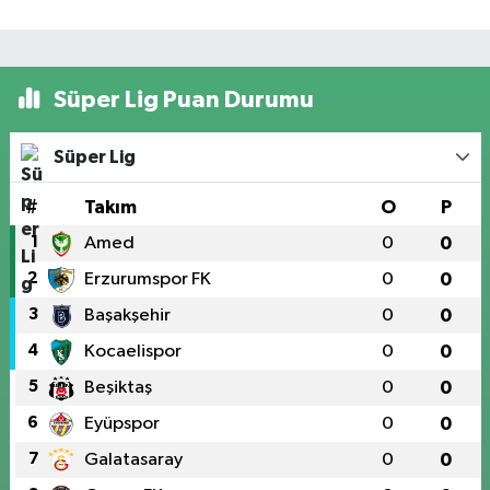
Süper Lig Puan Durumu
Süper Lig
#
Takım
O
P
1
Amed
0
0
2
Erzurumspor FK
0
0
3
Başakşehir
0
0
4
Kocaelispor
0
0
5
Beşiktaş
0
0
6
Eyüpspor
0
0
7
Galatasaray
0
0