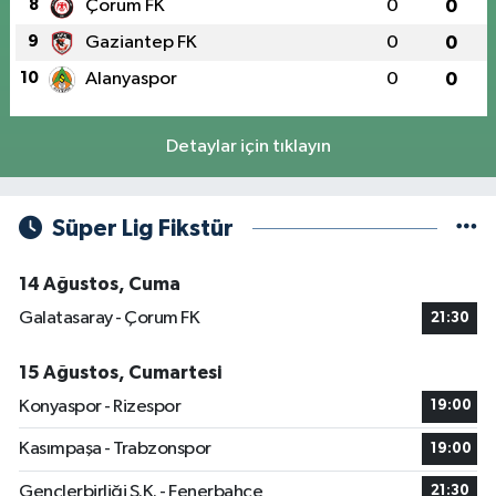
8
Çorum FK
0
0
9
Gaziantep FK
0
0
10
Alanyaspor
0
0
Detaylar için tıklayın
Süper Lig Fikstür
14 Ağustos, Cuma
Galatasaray - Çorum FK
21:30
15 Ağustos, Cumartesi
Konyaspor - Rizespor
19:00
Kasımpaşa - Trabzonspor
19:00
Gençlerbirliği S.K. - Fenerbahçe
21:30