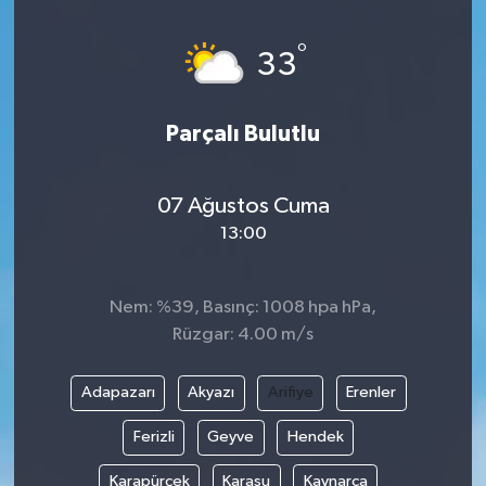
°
33
Parçalı Bulutlu
07 Ağustos Cuma
13:00
Nem: %39, Basınç: 1008 hpa hPa,
Rüzgar: 4.00 m/s
Adapazarı
Akyazı
Arifiye
Erenler
Ferizli
Geyve
Hendek
Karapürçek
Karasu
Kaynarca