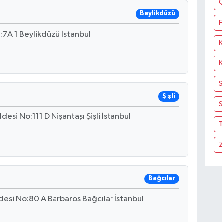
Beylikdüzü
F
:7A 1 Beylikdüzü İstanbul
Şişli
S
esi No:111 D Nişantaşı Şişli İstanbul
T
Bağcılar
si No:80 A Barbaros Bağcılar İstanbul