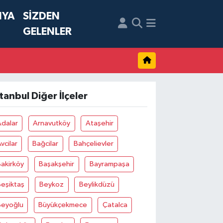
NYA
SİZDEN
GELENLER
stanbul Diğer İlçeler
Adalar
Arnavutköy
Ataşehir
vcilar
Bağcilar
Bahçelievler
akirköy
Başakşehir
Bayrampaşa
eşiktaş
Beykoz
Beylikdüzü
Beyoğlu
Büyükçekmece
Çatalca