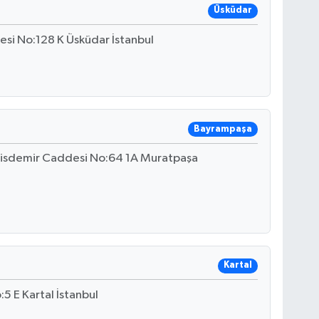
Üsküdar
si No:128 K Üsküdar İstanbul
Bayrampaşa
lisdemir Caddesi No:64 1A Muratpaşa
Kartal
5 E Kartal İstanbul