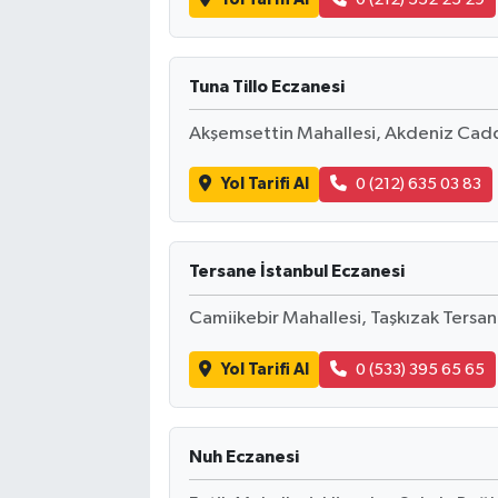
Tuna Tillo Eczanesi
Akşemsettin Mahallesi, Akdeniz Cadde
Yol Tarifi Al
0 (212) 635 03 83
Tersane İstanbul Eczanesi
Camiikebir Mahallesi, Taşkızak Tersa
Yol Tarifi Al
0 (533) 395 65 65
Nuh Eczanesi