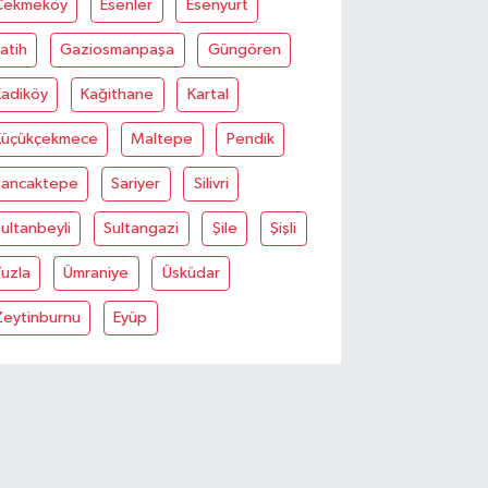
Çekmeköy
Esenler
Esenyurt
atih
Gaziosmanpaşa
Güngören
Kadiköy
Kağithane
Kartal
Küçükçekmece
Maltepe
Pendik
Sancaktepe
Sariyer
Silivri
ultanbeyli
Sultangazi
Şile
Şişli
uzla
Ümraniye
Üsküdar
Zeytinburnu
Eyüp