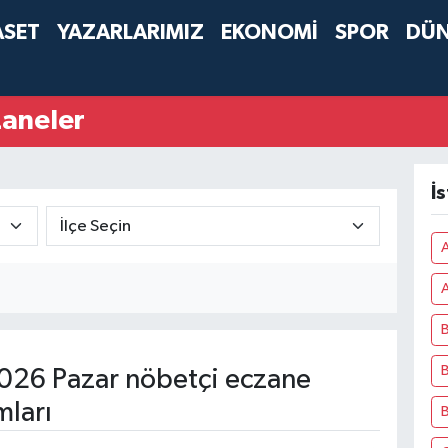
ASET
YAZARLARIMIZ
EKONOMİ
SPOR
DÜ
zaneler
İ
A
B
B
026 Pazar nöbetçi eczane
mları