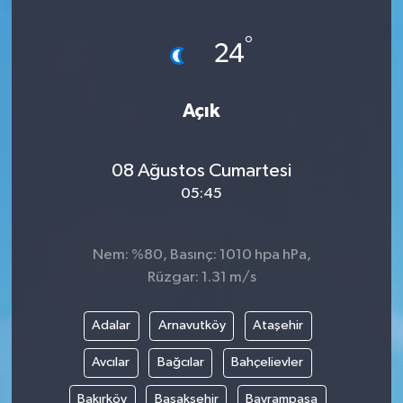
°
24
Açık
08 Ağustos Cumartesi
05:45
Nem: %80, Basınç: 1010 hpa hPa,
Rüzgar: 1.31 m/s
Adalar
Arnavutköy
Ataşehir
Avcılar
Bağcılar
Bahçelievler
Bakırköy
Başakşehir
Bayrampaşa