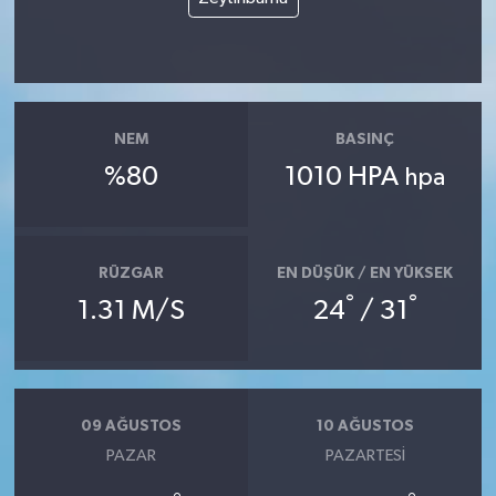
NEM
BASINÇ
%80
1010 HPA
hpa
RÜZGAR
EN DÜŞÜK / EN YÜKSEK
°
°
1.31 M/S
24
/ 31
09 AĞUSTOS
10 AĞUSTOS
PAZAR
PAZARTESI