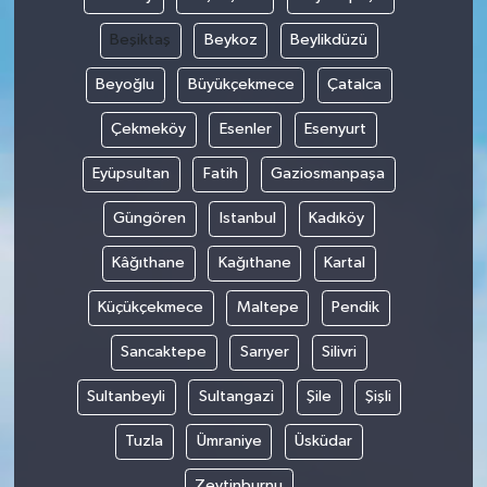
Beşiktaş
Beykoz
Beylikdüzü
Beyoğlu
Büyükçekmece
Çatalca
Çekmeköy
Esenler
Esenyurt
Eyüpsultan
Fatih
Gaziosmanpaşa
Güngören
Istanbul
Kadıköy
Kâğıthane
Kağıthane
Kartal
Küçükçekmece
Maltepe
Pendik
Sancaktepe
Sarıyer
Silivri
Sultanbeyli
Sultangazi
Şile
Şişli
Tuzla
Ümraniye
Üsküdar
Zeytinburnu